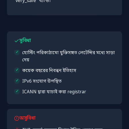
"very_safe" ব্যান্ড।
সুবিধা
হোস্টিং পরিকাঠামো যুক্তিসঙ্গত লেটেন্সির মধ্যে সাড়া
দেয়
কয়েক বছরের নিবন্ধন ইতিহাস
IPv6 সংযোগ উপস্থিত
ICANN দ্বারা যাচাই করা registrar
অসুবিধা