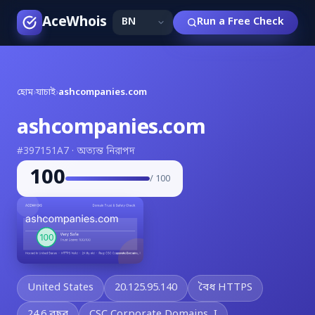
AceWhois
Run a Free Check
হোম
›
যাচাই
›
ashcompanies.com
ashcompanies.com
#397151A7 · অত্যন্ত নিরাপদ
100
/ 100
United States
20.125.95.140
বৈধ HTTPS
24.6 বছর
CSC Corporate Domains, I