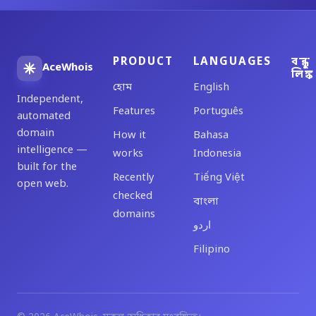
PRODUCT
LANGUAGES
বন্ধু
AceWhois
লিঙ্ক
হোম
English
Independent,
Features
Português
automated
domain
How it
Bahasa
intelligence —
works
Indonesia
built for the
Recently
Tiếng Việt
open web.
checked
বাংলা
domains
اردو
Filipino