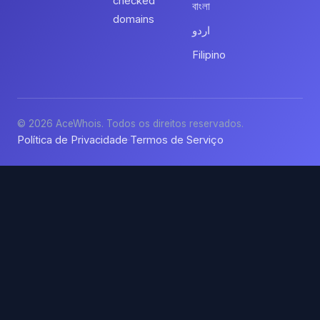
checked
বাংলা
domains
اردو
Filipino
© 2026 AceWhois. Todos os direitos reservados.
Política de Privacidade
Termos de Serviço
·