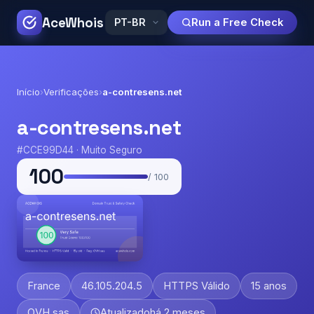
AceWhois
Run a Free Check
Início
›
Verificações
›
a-contresens.net
a-contresens.net
#CCE99D44 · Muito Seguro
100
/ 100
France
46.105.204.5
HTTPS Válido
15 anos
OVH sas
Atualizado
há 2 meses