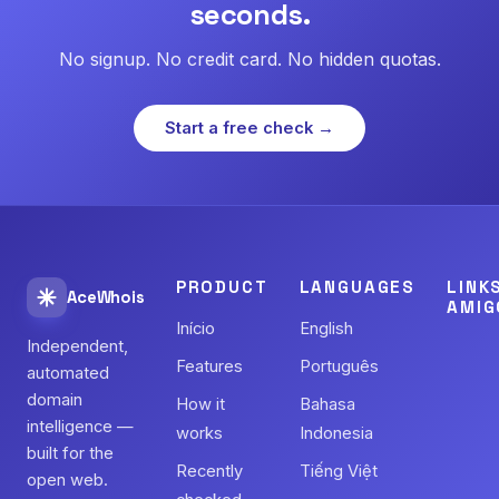
seconds.
No signup. No credit card. No hidden quotas.
Start a free check →
PRODUCT
LANGUAGES
LINK
AceWhois
AMIG
Início
English
Independent,
Features
Português
automated
domain
How it
Bahasa
intelligence —
works
Indonesia
built for the
Recently
Tiếng Việt
open web.