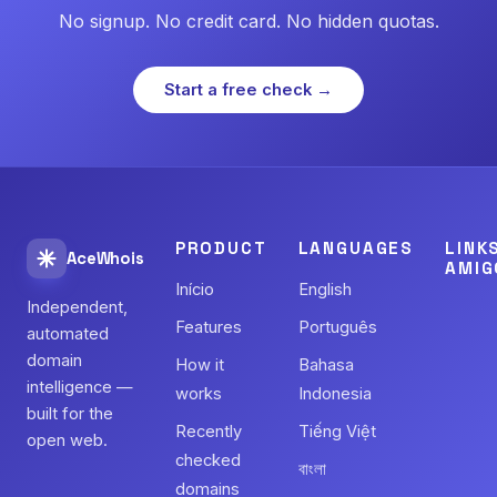
No signup. No credit card. No hidden quotas.
Start a free check →
PRODUCT
LANGUAGES
LINK
AceWhois
AMIG
Início
English
Independent,
Features
Português
automated
domain
How it
Bahasa
intelligence —
works
Indonesia
built for the
Recently
Tiếng Việt
open web.
checked
বাংলা
domains