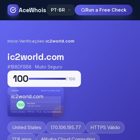
AceWhois
Run a Free Check
Início
›
Verificações
›
ic2world.com
ic2world.com
#1B8DFBB8 · Muito Seguro
100
/ 100
United States
170.106.195.77
HTTPS Válido
17.8 anos
Alibaba Cloud Computing