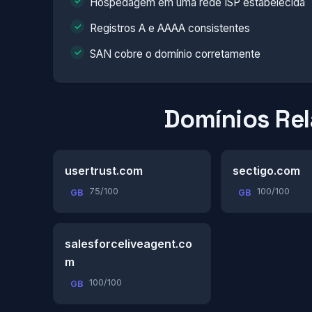
Hospedagem em uma rede ISP estabelecida
Registros A e AAAA consistentes
SAN cobre o domínio corretamente
Domínios Re
usertrust.com
sectigo.com
75/100
100/100
GB
GB
salesforceliveagent.co
m
100/100
GB