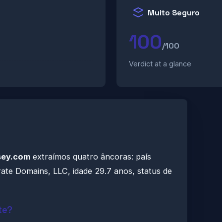
Muito Seguro
100
/100
Verdict at a glance
sey.com
extraímos quatro âncoras: país
te Domains, LLC, idade 29.7 anos, status de
te?