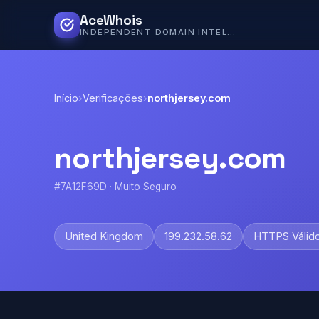
AceWhois
INDEPENDENT DOMAIN INTELLIGENCE
Início
›
Verificações
›
northjersey.com
northjersey.com
#7A12F69D · Muito Seguro
United Kingdom
199.232.58.62
HTTPS Válid