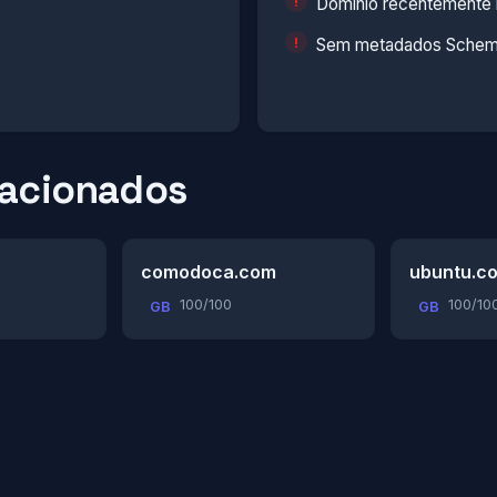
Domínio recentemente 
Sem metadados Schema
lacionados
comodoca.com
ubuntu.c
100/100
100/10
GB
GB