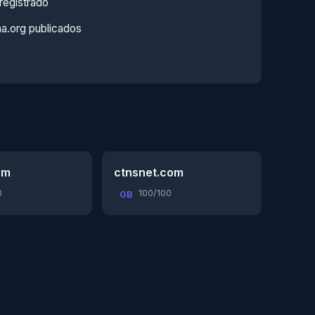
registrado
.org publicados
om
ctnsnet.com
0
100/100
GB