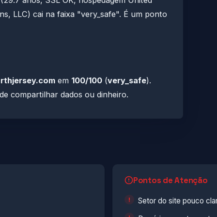
 (29.7 anos, SSL OK, hospedagem United
, LLC) cai na faixa "very_safe". É um ponto
rthjersey.com
em
100/100
(
very_safe
).
 de compartilhar dados ou dinheiro.
Pontos de Atenção
Setor do site pouco clar