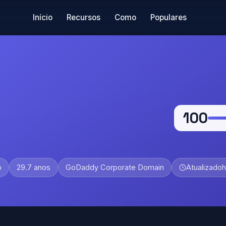
Início
Recursos
Como
Populares
100
o
29.7 anos
GoDaddy Corporate Domain
Atualizado
h