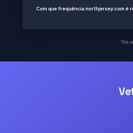
Com que frequência northjersey.com é r
This re
Ve