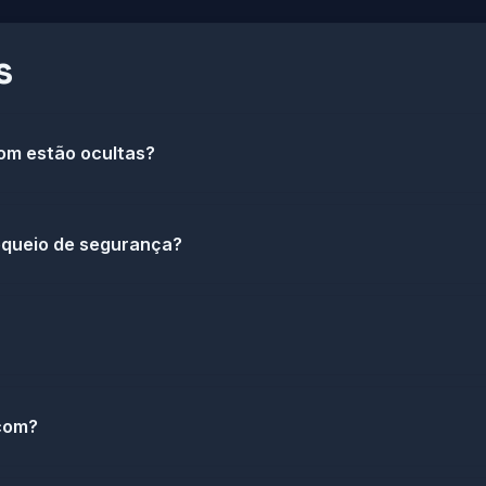
s
om estão ocultas?
loqueio de segurança?
.com?