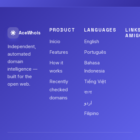
PRODUCT
LANGUAGES
LINK
AceWhois
AMIG
Início
English
Independent,
Features
Português
automated
domain
How it
Bahasa
intelligence —
works
Indonesia
built for the
Recently
Tiếng Việt
open web.
checked
বাংলা
domains
اردو
Filipino