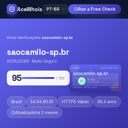
AceWhois
Run a Free Check
Início
›
Verificações
›
saocamilo-sp.br
saocamilo-sp.br
#20A32299 · Muito Seguro
95
/ 100
Brazil
54.94.80.81
HTTPS Válido
26.4 anos
Atualizado
há 2 meses