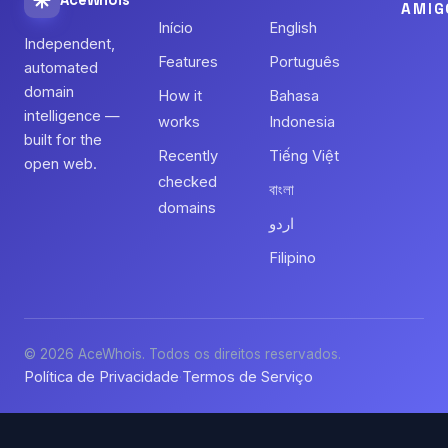
AceWhois
AMIG
Início
English
Independent,
Features
Português
automated
domain
How it
Bahasa
intelligence —
works
Indonesia
built for the
Recently
Tiếng Việt
open web.
checked
বাংলা
domains
اردو
Filipino
© 2026 AceWhois. Todos os direitos reservados.
Política de Privacidade
Termos de Serviço
·