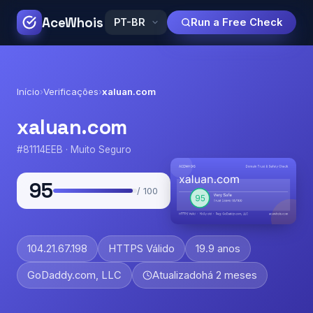
AceWhois
Run a Free Check
Início
›
Verificações
›
xaluan.com
xaluan.com
#81114EEB · Muito Seguro
95
/ 100
104.21.67.198
HTTPS Válido
19.9 anos
GoDaddy.com, LLC
Atualizado
há 2 meses