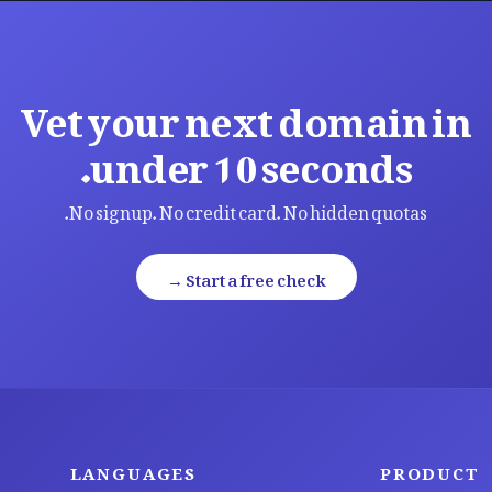
Vet your next domain in
under 10 seconds.
No signup. No credit card. No hidden quotas.
Start a free check →
LANGUAGES
PRODUCT