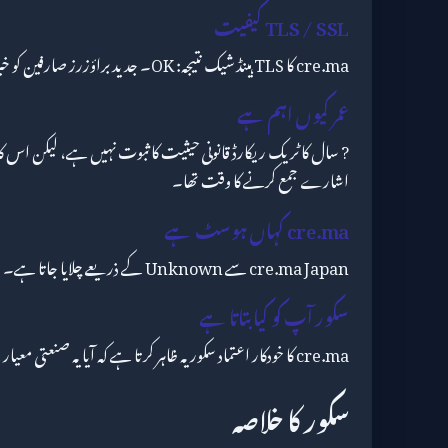
TLS / SSL کیفیت
cre.ma کا TLS ہینڈ شیک نتیجہ: OK۔ جدید براؤزرز صارفین کو خبردار کریں گے جب یہ ناکام ہو۔
عمر کیوں اہم ہے
? سال کا ٹریک ریکارڈ قانونی حیثیت کا ثبوت نہیں ہے، لیکن اس 
اشارے جمع کرنے کا وقت تھا۔
cre.ma کہاں ہوسٹ ہے
cre.ma Japan سے Unknown کے ذریعے چلایا جاتا ہے۔
سکور آپ کو کیا بتاتا ہے
cre.ma کا خودکار اعتماد سکور یہ ظاہر کرتا ہے کہ آیا یہ صنعتی معیار کے انفراسٹرکچر طریقوں پر عمل کرتا ہے۔
سکور کا خلاصہ