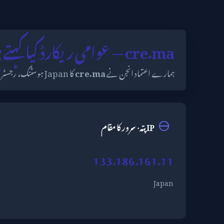
cre.ma — عوامی ریکارڈ کیا کہتے ہیں
ہمارے اعتماد انجن نے
cre.ma
کا Japan ہوسٹنگ، رجسٹرار (Unknown) اور SSL کیفیت پر معائنہ کیا۔
IP پتہ · سرور کا مقام
133.186.161.11
Japan