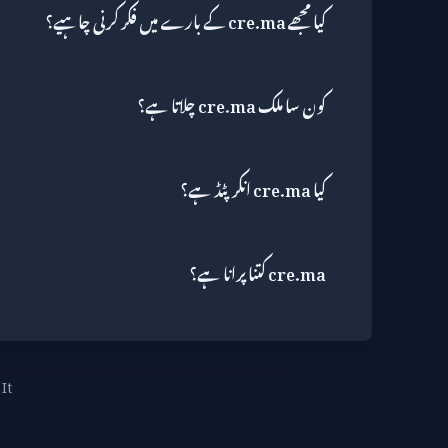
کیا مجھے cre.ma کے بارے میں فکر کرنی چاہیے؟
کون سا ملک cre.ma چلاتا ہے؟
کیا cre.ma انکرپٹڈ ہے؟
cre.ma کتنا پرانا ہے؟
It