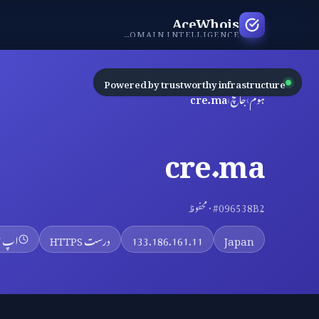
AceWhois
INDEPENDENT DOMAIN INTELLIGENCE
Powered by trustworthy infrastructure
ہوم
›
جانچ
›
cre.ma
cre.ma
#096538B2 · محفوظ
Japan
133.186.161.11
درست HTTPS
اپ 