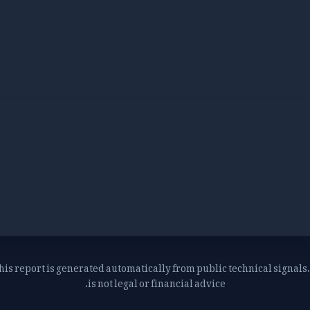
his report is generated automatically from public technical signals. 
is not legal or financial advice.