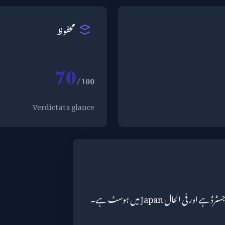
محفوظ
70
/100
Verdict at a glance
Unknown کے ذریعے رجسٹرڈ ہے اور فی الحال Japan میں ہوسٹ ہے۔