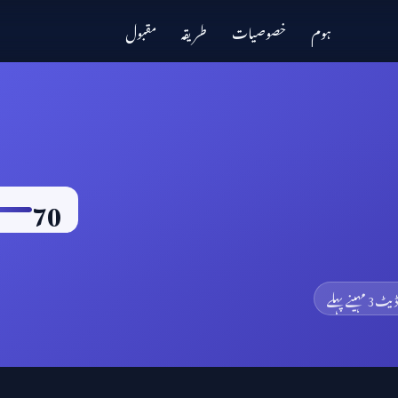
ہوم
خصوصیات
طریقہ
مقبول
70
ڈیٹ
3 مہینے پہلے