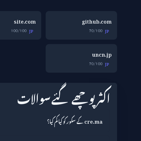
site.com
github.com
100/100
70/100
JP
JP
uncn.jp
70/100
JP
اکثر پوچھے گئے سوالات
cre.ma کے سکور کو کیا کم کیا؟