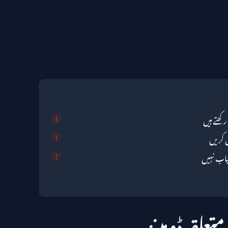
کھتے ہیں
ق کریں
یاب نہیں
متعلقہ ڈومینز