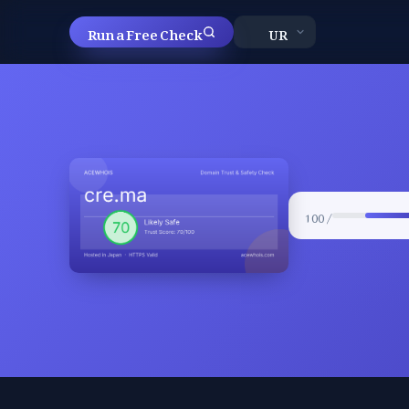
Run a Free Check
/ 100