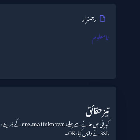
رجسٹرار
نامعلوم
تیز حقائق
گہرائی میں جانے سے پہلے:
cre.ma
SSL نے واپس کیا: OK۔