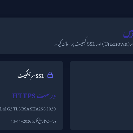
SSL سرٹیفکیٹ
درست HTTPS
obal G2 TLS RSA SHA256 2020
درست تاریخ تک:
2026-11-13