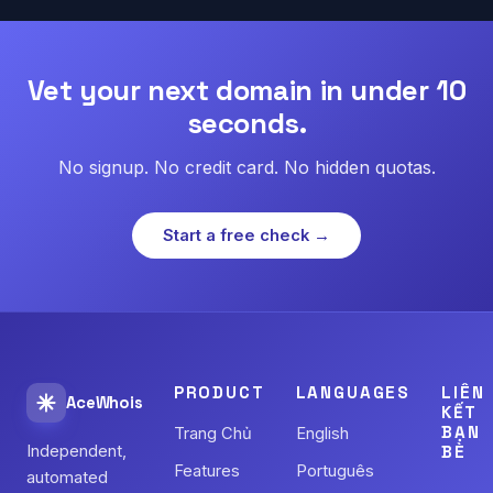
Vet your next domain in under 10
seconds.
No signup. No credit card. No hidden quotas.
Start a free check →
PRODUCT
LANGUAGES
LIÊN
AceWhois
KẾT
BẠN
Trang Chủ
English
Independent,
BÈ
Features
Português
automated