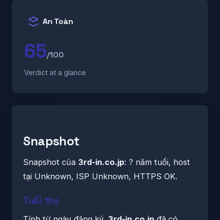
An Toàn
65
/100
Verdict at a glance
Snapshot
Snapshot của
3rd-in.co.jp
: ? năm tuổi, host
tại Unknown, ISP Unknown, HTTPS OK.
Tuổi thọ
Tính từ ngày đăng ký,
3rd-in.co.jp
đã có