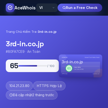
AceWhois
Run a Free Check
Trang Chủ
›
Kiểm Tra
›
3rd-in.co.jp
3rd-in.co.jp
#80FA7CE9 · An Toàn
65
/ 100
104.21.23.80
HTTPS Hợp Lệ
Đã cập nhật
2 tháng trước