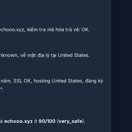
 echooo.xyz, kiểm tra mã hóa trả về: OK.
nown, về mặt địa lý tại United States.
1 năm, SSL OK, hosting United States, đăng ký
".
iá
echooo.xyz
ở
90/100
(
very_safe
).