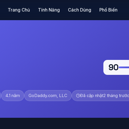
Trang Chủ
Tính Năng
Cách Dùng
Phổ Biến
90
4.1 năm
GoDaddy.com, LLC
Đã cập nhật
2 tháng trướ