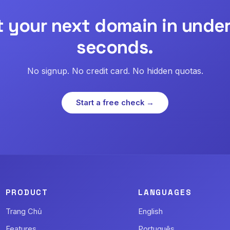
t your next domain in under
seconds.
No signup. No credit card. No hidden quotas.
Start a free check →
PRODUCT
LANGUAGES
Trang Chủ
English
Features
Português