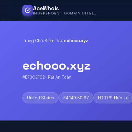
AceWhois
INDEPENDENT DOMAIN INTELLIGENCE
Trang Chủ
›
Kiểm Tra
›
echooo.xyz
echooo.xyz
#E73C3F02 · Rất An Toàn
United States
34.149.50.67
HTTPS Hợp Lệ