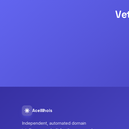
Ve
AceWhois
Independent, automated domain