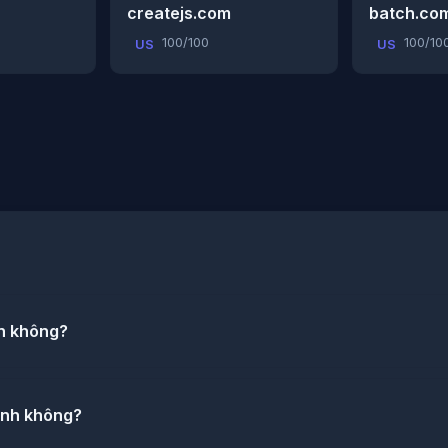
createjs.com
batch.co
100/100
100/10
US
US
n không?
inh không?