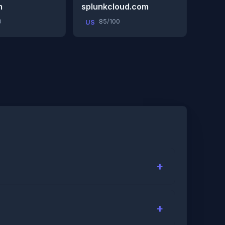
m
splunkcloud.com
0
85/100
US