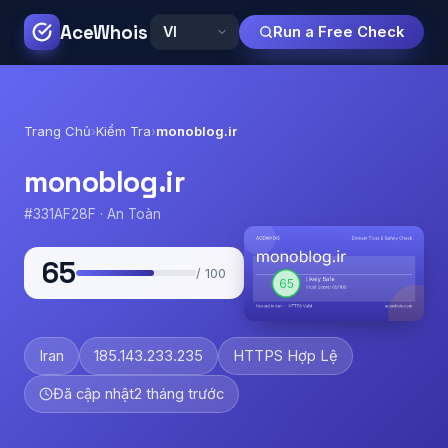
AceWhois
Run a Free Check
Trang Chủ
›
Kiểm Tra
›
monoblog.ir
monoblog.ir
#331AF28F · An Toàn
65
/ 100
Iran
185.143.233.235
HTTPS Hợp Lệ
Đã cập nhật
2 tháng trước