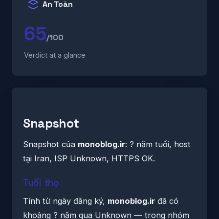
An Toàn
65
/100
Verdict at a glance
Snapshot
Snapshot của
monoblog.ir
: ? năm tuổi, host
tại Iran, ISP Unknown, HTTPS OK.
Tuổi thọ
Tính từ ngày đăng ký,
monoblog.ir
đã có
khoảng ? năm qua Unknown — trong nhóm