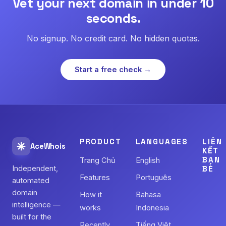
Vet your next domain in under 10
seconds.
No signup. No credit card. No hidden quotas.
Start a free check →
PRODUCT
LANGUAGES
LIÊN
AceWhois
KẾT
BẠN
Trang Chủ
English
Independent,
BÈ
Features
Português
automated
domain
How it
Bahasa
intelligence —
works
Indonesia
built for the
Recently
Tiếng Việt