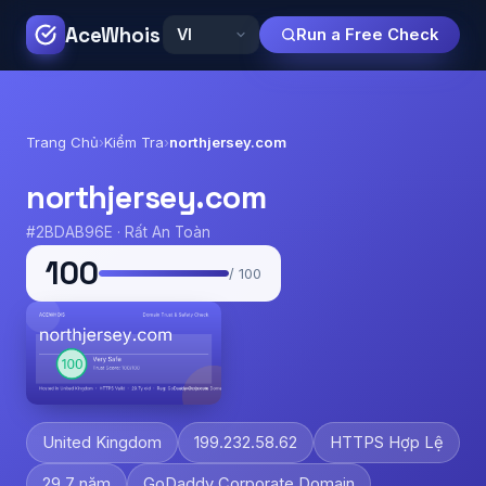
AceWhois
Run a Free Check
Trang Chủ
›
Kiểm Tra
›
northjersey.com
northjersey.com
#2BDAB96E · Rất An Toàn
100
/ 100
United Kingdom
199.232.58.62
HTTPS Hợp Lệ
29.7 năm
GoDaddy Corporate Domain