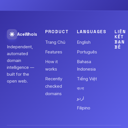
PRODUCT
LANGUAGES
LIÊN
AceWhois
KẾT
BẠN
Trang Chủ
English
Independent,
BÈ
Features
Português
automated
domain
How it
Bahasa
intelligence —
works
Indonesia
built for the
Recently
Tiếng Việt
open web.
checked
বাংলা
domains
اردو
Filipino