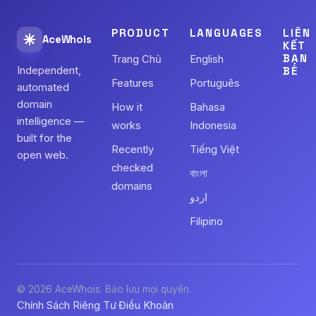
PRODUCT
LANGUAGES
LIÊN
AceWhois
KẾT
BẠN
Trang Chủ
English
Independent,
BÈ
Features
Português
automated
domain
How it
Bahasa
intelligence —
works
Indonesia
built for the
Recently
Tiếng Việt
open web.
checked
বাংলা
domains
اردو
Filipino
© 2026 AceWhois. Bảo lưu mọi quyền.
Chính Sách Riêng Tư
Điều Khoản
·