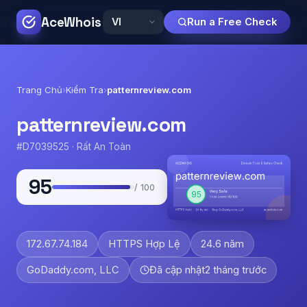
AceWhois
Run a Free Check
Trang Chủ
›
Kiểm Tra
›
patternreview.com
patternreview.com
#D7039525 · Rất An Toàn
95
/ 100
172.67.74.184
HTTPS Hợp Lệ
24.6 năm
GoDaddy.com, LLC
Đã cập nhật
2 tháng trước