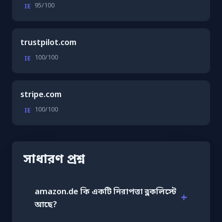
95/100
IE
trustpilot.com
100/100
IE
stripe.com
100/100
IE
সাধারণ প্রশ্ন
amazon.de কি একটি নিরাপত্তা ব্লকলিস্টে
আছে?