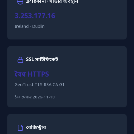
IP ঠিকানা · সার্ভার অবস্থান
3.253.177.16
Ireland · Dublin
SSL সার্টিফিকেট
বৈধ HTTPS
GeoTrust TLS RSA CA G1
বৈধ মেয়াদ:
2026-11-18
রেজিস্ট্রার