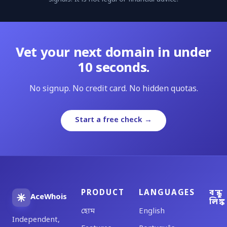
Vet your next domain in under
10 seconds.
No signup. No credit card. No hidden quotas.
Start a free check →
PRODUCT
LANGUAGES
বন্ধু
AceWhois
লিঙ্ক
হোম
English
Independent,