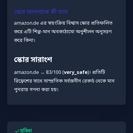
স্কোর আপনাকে কী বলে
amazon.de এর স্বয়ংক্রিয় বিশ্বাস স্কোর প্রতিফলিত
করে এটি শিল্প-মান অবকাঠামো অনুশীলন অনুসরণ
করে কিনা।
স্কোর সারাংশ
amazon.de → 83/100 (
very_safe
)। প্রতিটি
রিফ্রেশের সাথে সাম্প্রতিক সর্বজনীন রেকর্ড থেকে মান
পুনরায় গণনা করা হয়।
সুবিধা