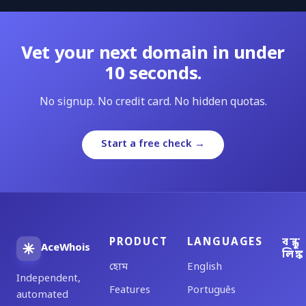
Vet your next domain in under
10 seconds.
No signup. No credit card. No hidden quotas.
Start a free check →
PRODUCT
LANGUAGES
বন্ধু
AceWhois
লিঙ্ক
হোম
English
Independent,
Features
Português
automated