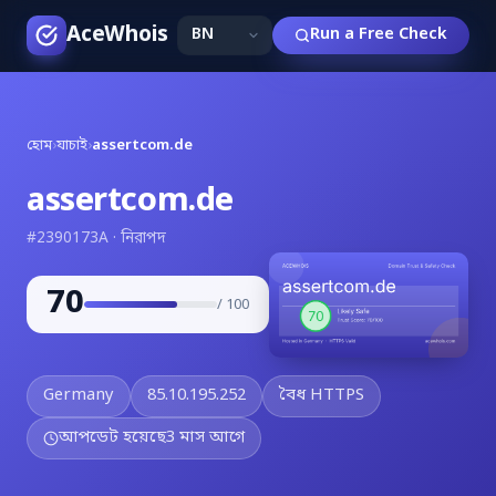
AceWhois
Run a Free Check
হোম
›
যাচাই
›
assertcom.de
assertcom.de
#2390173A · নিরাপদ
70
/ 100
Germany
85.10.195.252
বৈধ HTTPS
আপডেট হয়েছে
3 মাস আগে