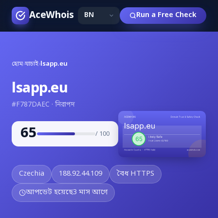
AceWhois
Run a Free Check
হোম
›
যাচাই
›
lsapp.eu
lsapp.eu
#F787DAEC · নিরাপদ
65
/ 100
Czechia
188.92.44.109
বৈধ HTTPS
আপডেট হয়েছে
3 মাস আগে