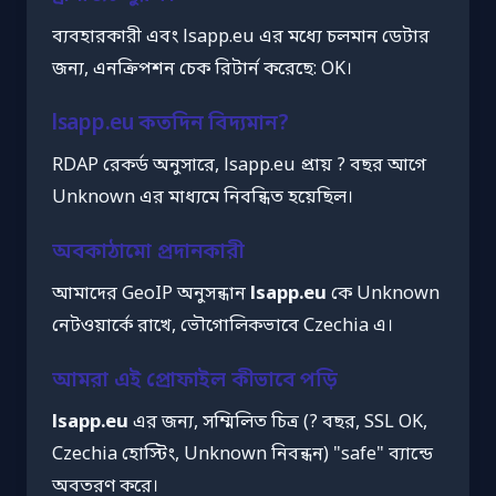
ব্যবহারকারী এবং lsapp.eu এর মধ্যে চলমান ডেটার
জন্য, এনক্রিপশন চেক রিটার্ন করেছে: OK।
lsapp.eu কতদিন বিদ্যমান?
RDAP রেকর্ড অনুসারে, lsapp.eu প্রায় ? বছর আগে
Unknown এর মাধ্যমে নিবন্ধিত হয়েছিল।
অবকাঠামো প্রদানকারী
আমাদের GeoIP অনুসন্ধান
lsapp.eu
কে Unknown
নেটওয়ার্কে রাখে, ভৌগোলিকভাবে Czechia এ।
আমরা এই প্রোফাইল কীভাবে পড়ি
lsapp.eu
এর জন্য, সম্মিলিত চিত্র (? বছর, SSL OK,
Czechia হোস্টিং, Unknown নিবন্ধন) "safe" ব্যান্ডে
অবতরণ করে।