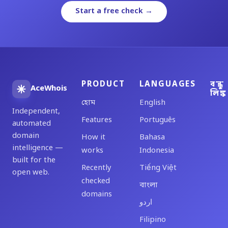
Start a free check →
PRODUCT
LANGUAGES
বন্ধু
AceWhois
লিঙ্ক
হোম
English
Independent,
Features
Português
automated
domain
How it
Bahasa
intelligence —
works
Indonesia
built for the
Recently
Tiếng Việt
open web.
checked
বাংলা
domains
اردو
Filipino