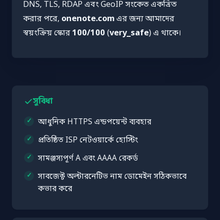
DNS, TLS, RDAP এবং GeoIP সংকেত একত্রিত
করার পরে,
onenote.com
এর জন্য আমাদের
স্বয়ংক্রিয় স্কোর
100/100
(
very_safe
) এ থাকে।
সুবিধা
আধুনিক HTTPS এন্ডপয়েন্ট ব্যবহার
প্রতিষ্ঠিত ISP নেটওয়ার্কে হোস্টিং
সামঞ্জস্যপূর্ণ A এবং AAAA রেকর্ড
সাবজেক্ট অল্টারনেটিভ নাম ডোমেইন সঠিকভাবে
কভার করে