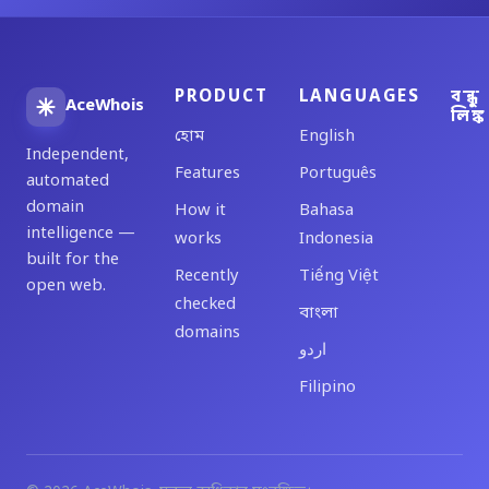
PRODUCT
LANGUAGES
বন্ধু
AceWhois
লিঙ্ক
হোম
English
Independent,
Features
Português
automated
domain
How it
Bahasa
intelligence —
works
Indonesia
built for the
Recently
Tiếng Việt
open web.
checked
বাংলা
domains
اردو
Filipino