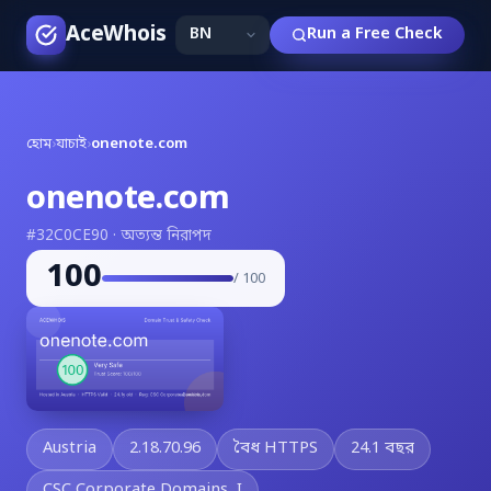
AceWhois
Run a Free Check
হোম
›
যাচাই
›
onenote.com
onenote.com
#32C0CE90 · অত্যন্ত নিরাপদ
100
/ 100
Austria
2.18.70.96
বৈধ HTTPS
24.1 বছর
CSC Corporate Domains, I