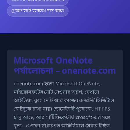
আপডেট হয়েছে
3 মাস আগে
Microsoft OneNote
পর্যালোচনা – onenote.com
onenote.com হলো Microsoft OneNote,
মাইক্রোসফটের নোট নেওয়ার অ্যাপ, যেখানে
আইডিয়া, ক্লাস নোট আর কাজের কনটেন্ট ডিজিটাল
নোটবুকে রাখা যায়। ডোমেইনটি পুরোনো, HTTPS
চালু আছে, আর সার্টিফিকেট Microsoft-এর সঙ্গে
যুক্ত—এগুলো সাধারণত অফিসিয়াল সেবার ইঙ্গিত