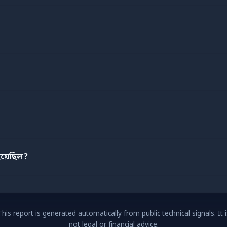
য়েছিল?
This report is generated automatically from public technical signals. It i
not legal or financial advice.