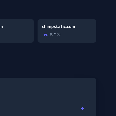
om
chimpstatic.com
95/100
PL