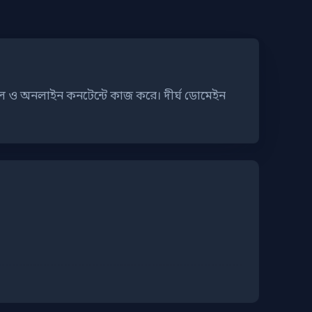
াল ও অনলাইন কনটেন্টে কাজ করে। দীর্ঘ ডোমেইন