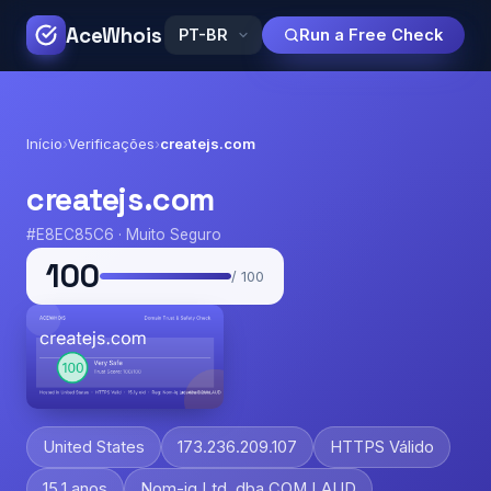
AceWhois
Run a Free Check
Início
›
Verificações
›
createjs.com
createjs.com
#E8EC85C6 · Muito Seguro
100
/ 100
United States
173.236.209.107
HTTPS Válido
15.1 anos
Nom-iq Ltd. dba COM LAUD