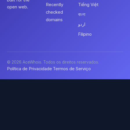
built for the
Recently
Tiếng Việt
open web.
checked
বাংলা
domains
اردو
Filipino
© 2026 AceWhois. Todos os direitos reservados.
Política de Privacidade
Termos de Serviço
·