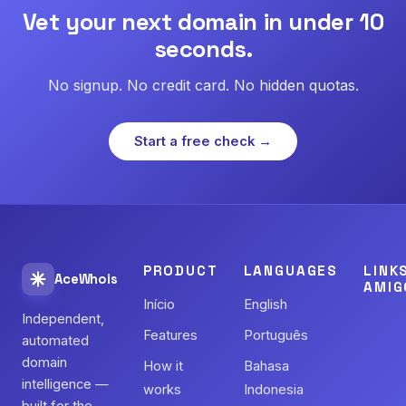
Vet your next domain in under 10
seconds.
No signup. No credit card. No hidden quotas.
Start a free check →
PRODUCT
LANGUAGES
LINK
AceWhois
AMIG
Início
English
Independent,
Features
Português
automated
domain
How it
Bahasa
intelligence —
works
Indonesia