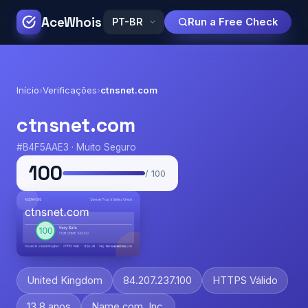
AceWhois
Run a Free Check
Início
›
Verificações
›
ctnsnet.com
ctnsnet.com
#B4F5AAE3 · Muito Seguro
100
/ 100
United Kingdom
84.207.237.100
HTTPS Válido
13.8 anos
Name.com, Inc.