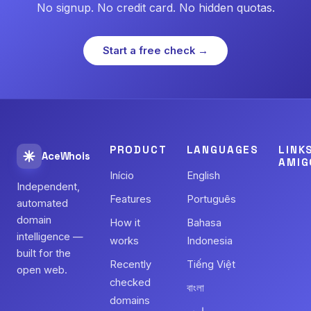
No signup. No credit card. No hidden quotas.
Start a free check →
PRODUCT
LANGUAGES
LINK
AceWhois
AMIG
Início
English
Independent,
Features
Português
automated
domain
How it
Bahasa
intelligence —
works
Indonesia
built for the
Recently
Tiếng Việt
open web.
checked
বাংলা
domains