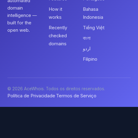
automated
domain
How it
Bahasa
intelligence —
works
Indonesia
built for the
Recently
Tiếng Việt
open web.
checked
বাংলা
domains
اردو
Filipino
© 2026 AceWhois. Todos os direitos reservados.
Política de Privacidade
Termos de Serviço
·