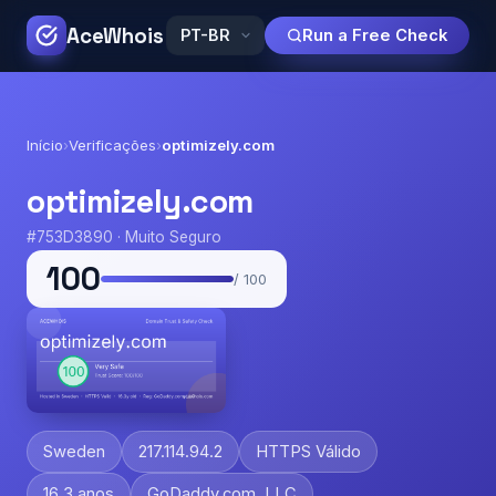
AceWhois
Run a Free Check
Início
›
Verificações
›
optimizely.com
optimizely.com
#753D3890 · Muito Seguro
100
/ 100
Sweden
217.114.94.2
HTTPS Válido
16.3 anos
GoDaddy.com, LLC