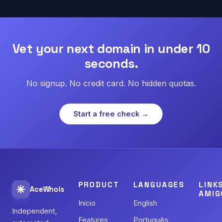
Vet your next domain in under 10
seconds.
No signup. No credit card. No hidden quotas.
Start a free check →
PRODUCT
LANGUAGES
LINK
AceWhois
AMIG
Início
English
Independent,
Features
Português