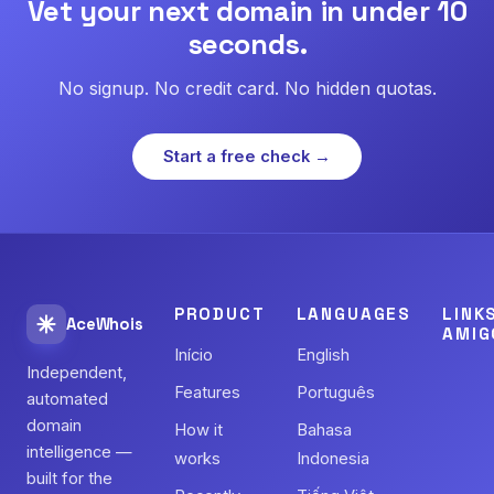
Vet your next domain in under 10
seconds.
No signup. No credit card. No hidden quotas.
Start a free check →
PRODUCT
LANGUAGES
LINK
AceWhois
AMIG
Início
English
Independent,
Features
Português
automated
domain
How it
Bahasa
intelligence —
works
Indonesia
built for the