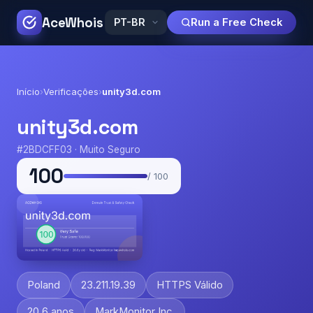
AceWhois
Run a Free Check
Início
›
Verificações
›
unity3d.com
unity3d.com
#2BDCFF03 · Muito Seguro
100
/ 100
Poland
23.211.19.39
HTTPS Válido
20.6 anos
MarkMonitor Inc.