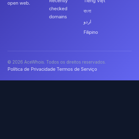
Recently
Tiếng Việt
open web.
checked
বাংলা
domains
اردو
Filipino
© 2026 AceWhois. Todos os direitos reservados.
Política de Privacidade
Termos de Serviço
·