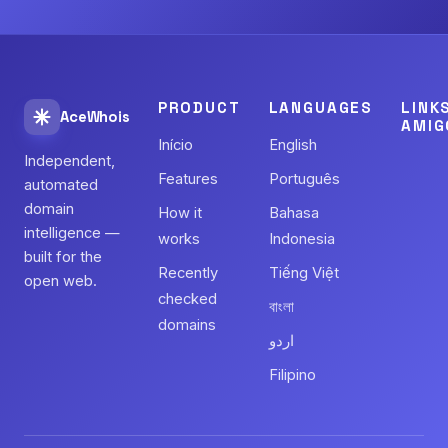
PRODUCT
LANGUAGES
LINK
AceWhois
AMIG
Início
English
Independent,
Features
Português
automated
domain
How it
Bahasa
intelligence —
works
Indonesia
built for the
Recently
Tiếng Việt
open web.
checked
বাংলা
domains
اردو
Filipino