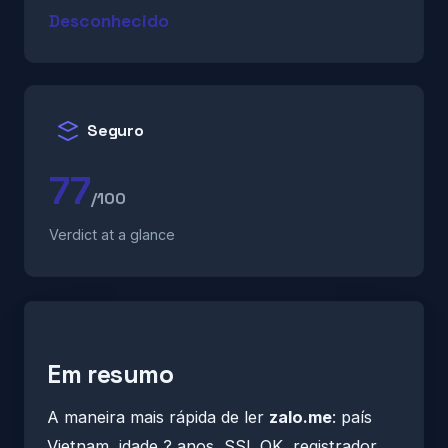
Desconhecido
Seguro
77
/100
Verdict at a glance
Em resumo
A maneira mais rápida de ler
zalo.me
: país
Vietnam, idade ? anos, SSL OK, registrador