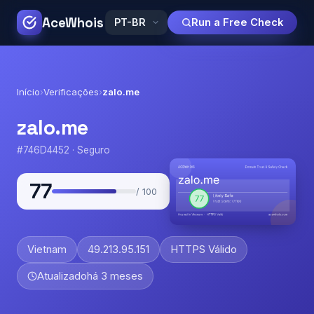
AceWhois
Run a Free Check
Início
›
Verificações
›
zalo.me
zalo.me
#746D4452 · Seguro
77
/ 100
Vietnam
49.213.95.151
HTTPS Válido
Atualizado
há 3 meses