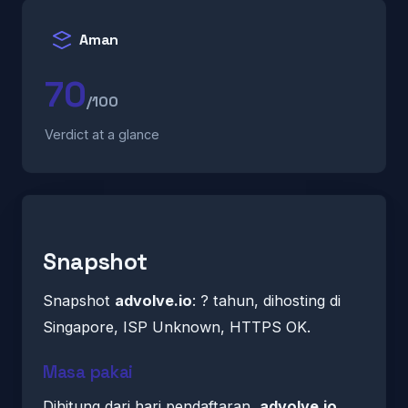
Aman
70
/100
Verdict at a glance
Snapshot
Snapshot
advolve.io
: ? tahun, dihosting di
Singapore, ISP Unknown, HTTPS OK.
Masa pakai
Dihitung dari hari pendaftaran,
advolve.io