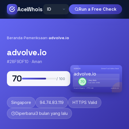
AceWhois
Run a Free Check
Beranda
›
Pemeriksaan
›
advolve.io
advolve.io
#28F9DF10 · Aman
70
/ 100
Singapore
94.74.83.119
HTTPS Valid
Diperbarui
3 bulan yang lalu