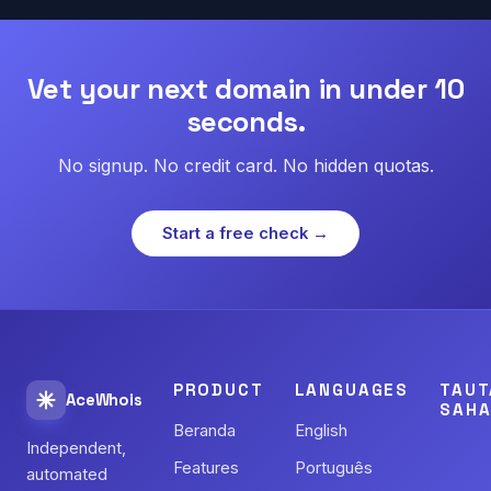
Vet your next domain in under 10
seconds.
No signup. No credit card. No hidden quotas.
Start a free check →
PRODUCT
LANGUAGES
TAUT
AceWhois
SAHA
Beranda
English
Independent,
Features
Português
automated