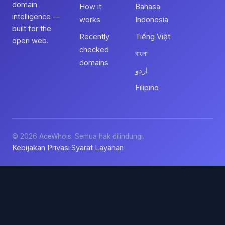
domain
How it
Bahasa
intelligence —
works
Indonesia
built for the
Recently
Tiếng Việt
open web.
checked
বাংলা
domains
اردو
Filipino
© 2026 AceWhois. Semua hak dilindungi.
Kebijakan Privasi
Syarat Layanan
·