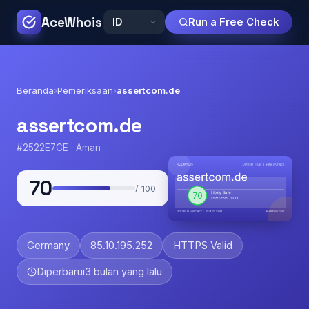
AceWhois
Run a Free Check
Beranda
›
Pemeriksaan
›
assertcom.de
assertcom.de
#2522E7CE · Aman
70
/ 100
Germany
85.10.195.252
HTTPS Valid
Diperbarui
3 bulan yang lalu