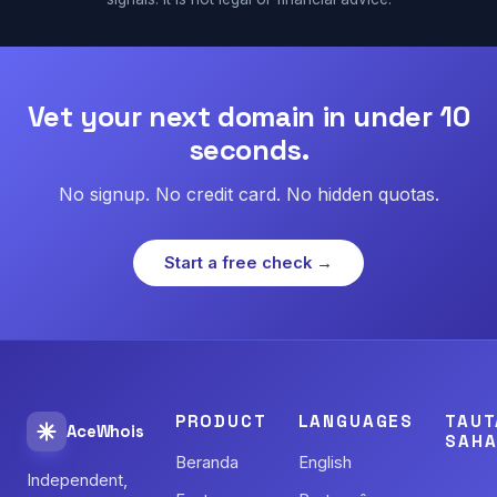
Vet your next domain in under 10
seconds.
No signup. No credit card. No hidden quotas.
Start a free check →
PRODUCT
LANGUAGES
TAUT
AceWhois
SAHA
Beranda
English
Independent,