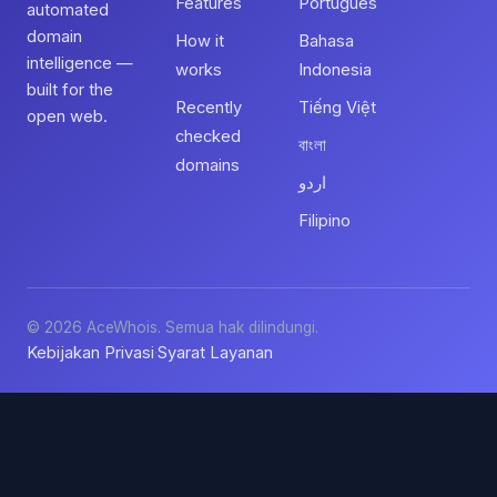
Features
Português
automated
domain
How it
Bahasa
intelligence —
works
Indonesia
built for the
Recently
Tiếng Việt
open web.
checked
বাংলা
domains
اردو
Filipino
© 2026 AceWhois. Semua hak dilindungi.
Kebijakan Privasi
Syarat Layanan
·