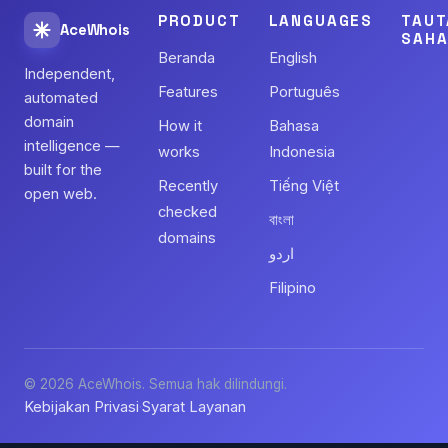
PRODUCT
LANGUAGES
TAUT
AceWhois
SAHA
Beranda
English
Independent,
Features
Português
automated
domain
How it
Bahasa
intelligence —
works
Indonesia
built for the
Recently
Tiếng Việt
open web.
checked
বাংলা
domains
اردو
Filipino
© 2026 AceWhois. Semua hak dilindungi.
Kebijakan Privasi
Syarat Layanan
·