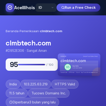
AceWhois
Run a Free Check
Beranda
›
Pemeriksaan
›
clmbtech.com
clmbtech.com
#D952E306 · Sangat Aman
95
/ 100
India
103.225.63.219
HTTPS Valid
11.5 tahun
Tucows Domains Inc.
Diperbarui
3 bulan yang lalu