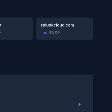
m
splunkcloud.com
0
85/100
US