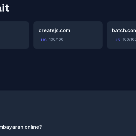
it
createjs.com
batch.co
100/100
100/10
US
US
mbayaran online?