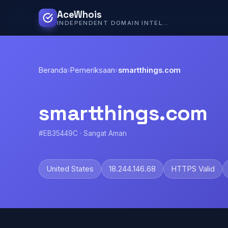
AceWhois
INDEPENDENT DOMAIN INTELLIGENCE
Beranda
›
Pemeriksaan
›
smartthings.com
smartthings.com
#EB35449C · Sangat Aman
United States
18.244.146.68
HTTPS Valid