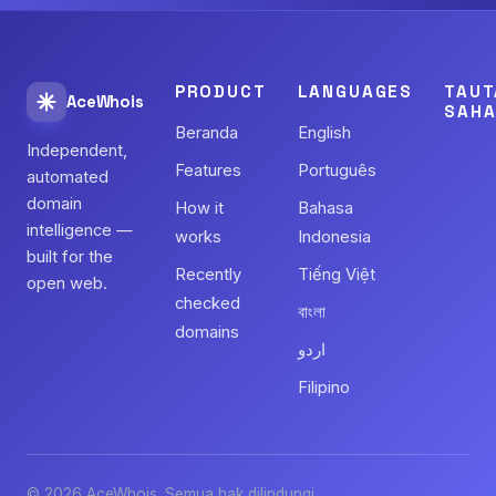
PRODUCT
LANGUAGES
TAUT
AceWhois
SAHA
Beranda
English
Independent,
Features
Português
automated
domain
How it
Bahasa
intelligence —
works
Indonesia
built for the
Recently
Tiếng Việt
open web.
checked
বাংলা
domains
اردو
Filipino
© 2026 AceWhois. Semua hak dilindungi.