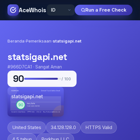
AceWhois
Run a Free Check
Beranda
›
Pemeriksaan
›
statsigapi.net
statsigapi.net
#966D7CA1 · Sangat Aman
90
/ 100
United States
34.128.128.0
HTTPS Valid
4.5 tahun
Porkbun LLC