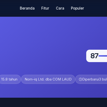
Beranda
Fitur
Cara
Populer
87
15.8 tahun
Nom-iq Ltd. dba COM LAUD
Diperbarui
3 bul