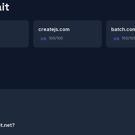
it
createjs.com
batch.co
100/100
100/10
US
US
it.net?