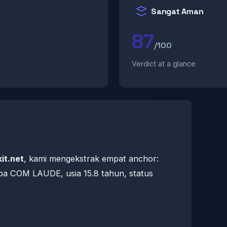
Sangat Aman
87
/100
Verdict at a glance
it.net
, kami mengekstrak empat anchor:
 dba COM LAUDE, usia 15.8 tahun, status