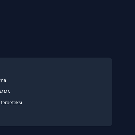
ama
batas
terdeteksi