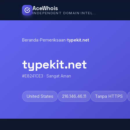
AceWhois
INDEPENDENT DOMAIN INTELLIGENCE
Beranda
›
Pemeriksaan
›
typekit.net
typekit.net
#E8241CE3 · Sangat Aman
United States
216.146.46.11
Tanpa HTTPS