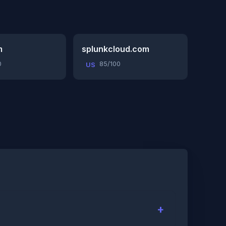
m
splunkcloud.com
0
85/100
US