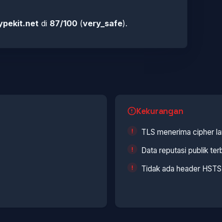
ypekit.net
di
87/100
(
very_safe
).
Kekurangan
TLS menerima cipher l
Data reputasi publik ter
Tidak ada header HSTS 