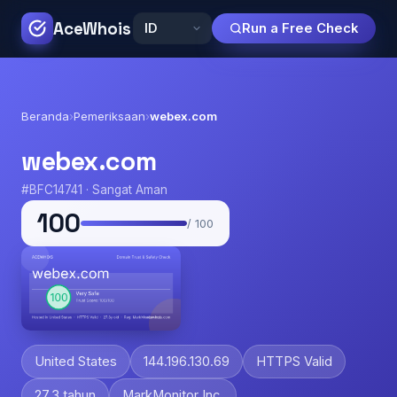
AceWhois
Run a Free Check
Beranda
›
Pemeriksaan
›
webex.com
webex.com
#BFC14741 · Sangat Aman
100
/ 100
United States
144.196.130.69
HTTPS Valid
27.3 tahun
MarkMonitor Inc.