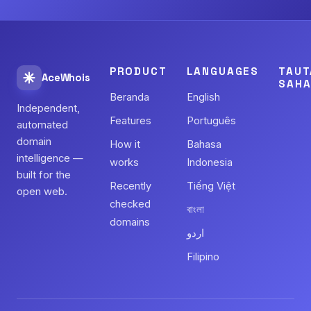
PRODUCT
LANGUAGES
TAUT
AceWhois
SAHA
Beranda
English
Independent,
Features
Português
automated
domain
How it
Bahasa
intelligence —
works
Indonesia
built for the
Recently
Tiếng Việt
open web.
checked
বাংলা
domains
اردو
Filipino