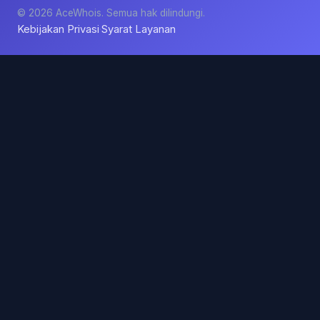
© 2026 AceWhois. Semua hak dilindungi.
Kebijakan Privasi
Syarat Layanan
·