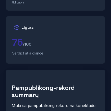
8.1 taon
Ligtas
75
/100
Verdict at a glance
Pampublikong-rekord
summary
Mula sa pampublikong rekord na konektado