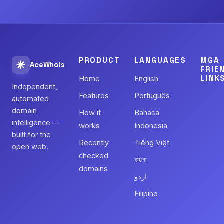
PRODUCT
LANGUAGES
MGA
AceWhois
FRIE
LINK
Home
English
Independent,
Features
Português
automated
domain
How it
Bahasa
intelligence —
works
Indonesia
built for the
Recently
Tiếng Việt
open web.
checked
বাংলা
domains
اردو
Filipino