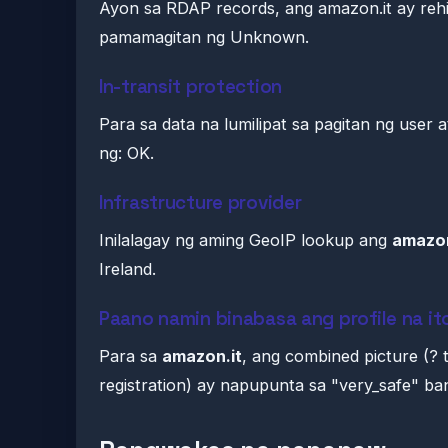
Ayon sa RDAP records, ang amazon.it ay rehi
pamamagitan ng Unknown.
In-transit protection
Para sa data na lumilipat sa pagitan ng user 
ng: OK.
Infrastructure provider
Inilalagay ng aming GeoIP lookup ang
amazon
Ireland.
Paano namin binabasa ang profile na it
Para sa
amazon.it
, ang combined picture (?
registration) ay napupunta sa "very_safe" ba