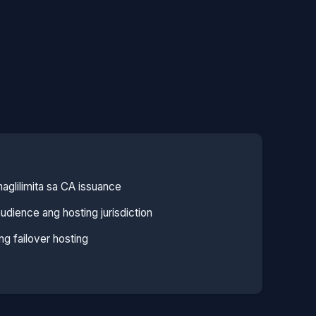
aglilimita sa CA issuance
udience ang hosting jurisdiction
g failover hosting