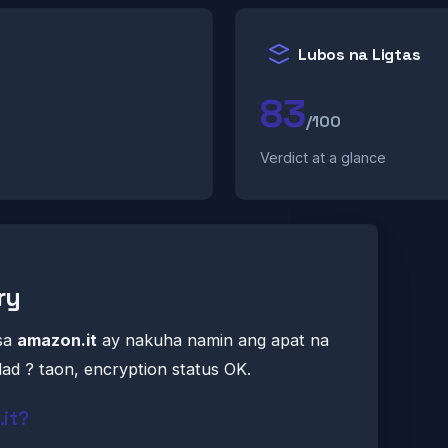
Lubos na Ligtas
83
/100
Verdict at a glance
ry
sa
amazon.it
ay nakuha namin ang apat na
ad ? taon, encryption status OK.
.it?