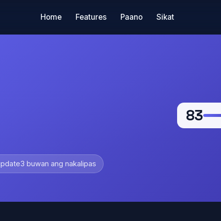
Home
Features
Paano
Sikat
83
pdate
3 buwan ang nakalipas