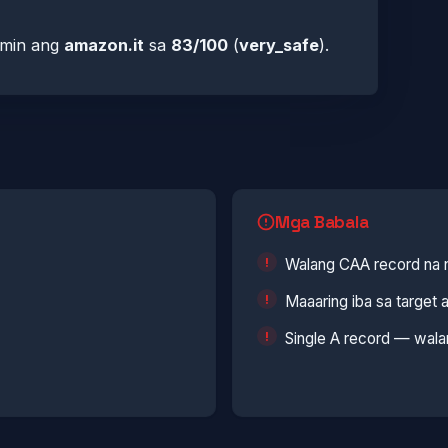
namin ang
amazon.it
sa
83/100
(
very_safe
).
Mga Babala
Walang CAA record na n
Maaaring iba sa target a
Single A record — walan