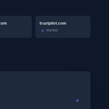
.com
trustpilot.com
100/100
IE