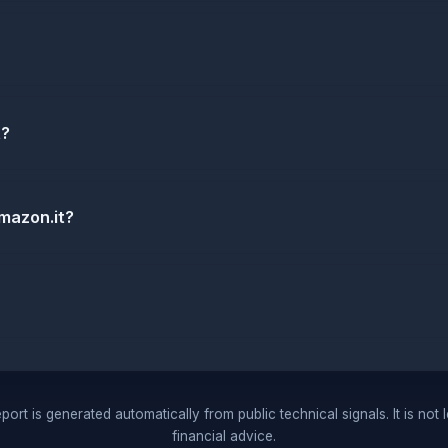
t?
mazon.it?
port is generated automatically from public technical signals. It is not 
financial advice.