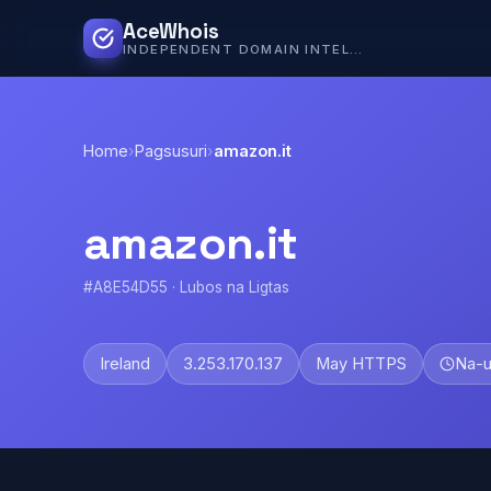
AceWhois
INDEPENDENT DOMAIN INTELLIGENCE
Home
›
Pagsusuri
›
amazon.it
amazon.it
#A8E54D55 · Lubos na Ligtas
Ireland
3.253.170.137
May HTTPS
Na-u