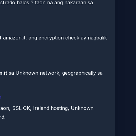
strado halos ? taon na ang nakaraan sa
at amazon.it, ang encryption check ay nagbalik
.it
sa Unknown network, geographically sa
o
 taon, SSL OK, Ireland hosting, Unknown
nd.