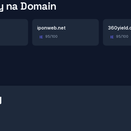
 na Domain
iponweb.net
360yield
95/100
95/100
IE
IE
g