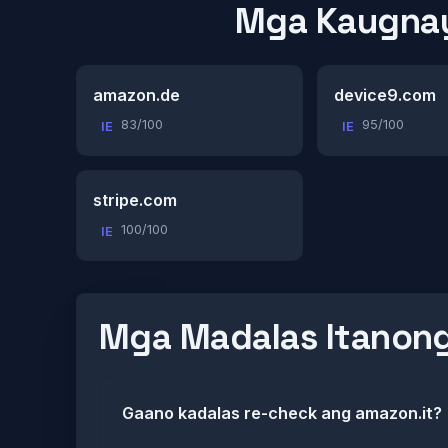
Mga Kaugnay
amazon.de
device9.com
83/100
95/100
IE
IE
stripe.com
100/100
IE
Mga Madalas Itanon
Gaano kadalas re-check ang amazon.it?