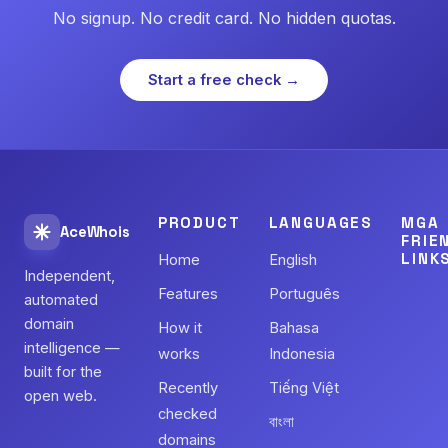
No signup. No credit card. No hidden quotas.
Start a free check →
PRODUCT
LANGUAGES
MGA
AceWhois
FRIE
LINK
Home
English
Independent,
Features
Português
automated
domain
How it
Bahasa
intelligence —
works
Indonesia
built for the
Recently
Tiếng Việt
open web.
checked
বাংলা
domains