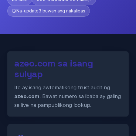
Na-update
3 buwan ang nakalipas
azeo.com sa isang
sulyap
Ito ay isang awtomatikong trust audit ng
azeo.com
. Bawat numero sa ibaba ay galing
sa live na pampublikong lookup.