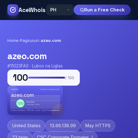
AceWhois
Run a Free Check
Home
›
Pagsusuri
›
azeo.com
azeo.com
#11023FA0 · Lubos na Ligtas
100
/ 100
United States
13.66.138.99
May HTTPS
23 taon
CSC Corporate Domains, I