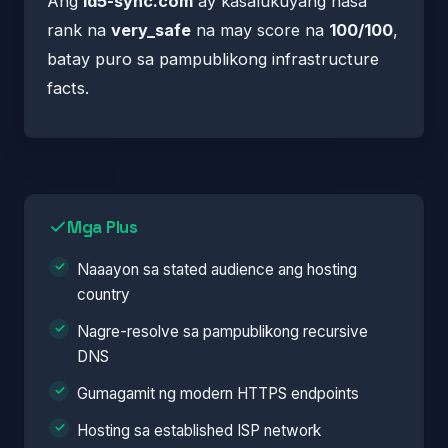
Ang
id5-sync.com
ay kasalukuyang nasa
rank na
very_safe
na may score na
100/100
,
batay puro sa pampublikong infrastructure
facts.
Mga Plus
Naaayon sa stated audience ang hosting
country
Nagre-resolve sa pampublikong recursive
DNS
Gumagamit ng modern HTTPS endpoints
Hosting sa established ISP network