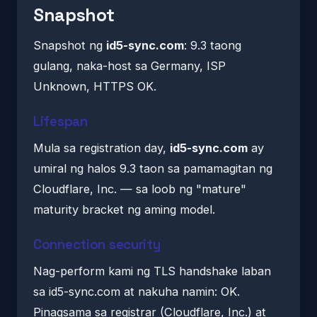
Snapshot
Snapshot ng
id5-sync.com
: 9.3 taong
gulang, naka-host sa Germany, ISP
Unknown, HTTPS OK.
Lifespan
Mula sa registration day,
id5-sync.com
ay
umiral ng halos 9.3 taon sa pamamagitan ng
Cloudflare, Inc. — sa loob ng "mature"
maturity bracket ng aming model.
Connection security
Nag-perform kami ng TLS handshake laban
sa id5-sync.com at nakuha namin: OK.
Pinagsama sa registrar (Cloudflare, Inc.) at