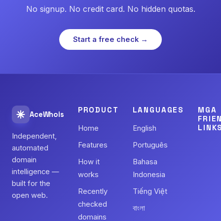
No signup. No credit card. No hidden quotas.
Start a free check →
PRODUCT
LANGUAGES
MGA
AceWhois
FRIE
LINK
Home
English
Independent,
Features
Português
automated
domain
How it
Bahasa
intelligence —
works
Indonesia
built for the
Recently
Tiếng Việt
open web.
checked
বাংলা
domains