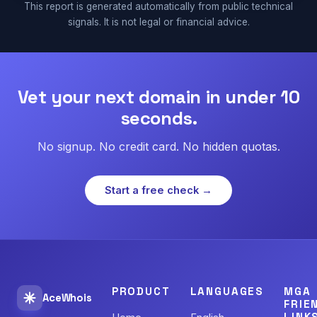
This report is generated automatically from public technical
signals. It is not legal or financial advice.
Vet your next domain in under 10
seconds.
No signup. No credit card. No hidden quotas.
Start a free check →
PRODUCT
LANGUAGES
MGA
AceWhois
FRIE
LINK