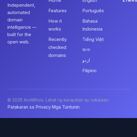
Home
English
Independent,
Features
Português
automated
domain
How it
Bahasa
intelligence —
works
Indonesia
built for the
Recently
Tiếng Việt
open web.
checked
বাংলা
domains
اردو
Filipino
© 2026 AceWhois. Lahat ng karapatan ay nakalaan.
Patakaran sa Privacy
Mga Tuntunin
·