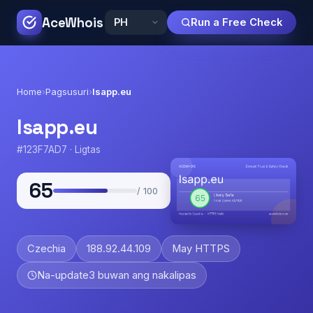
AceWhois
Run a Free Check
Home
›
Pagsusuri
›
lsapp.eu
lsapp.eu
#123F7AD7 · Ligtas
65
/ 100
Czechia
188.92.44.109
May HTTPS
Na-update
3 buwan ang nakalipas