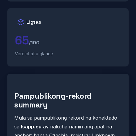
Ligtas
65
/100
Verdict at a glance
Pampublikong-rekord
summary
Mula sa pampublikong rekord na konektado
sa
lsapp.eu
ay nakuha namin ang apat na
anchor: bansa Czechia, registrar Unknown,