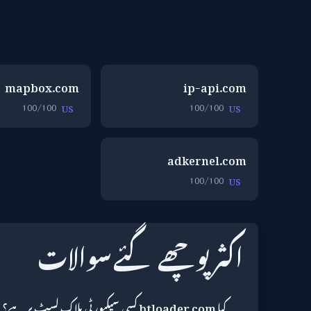
mapbox.com
ip-api.com
100/100
100/100
US
US
adkernel.com
100/100
US
اکثر پوچھے گئے سوالات
کیا btloader.com کسی سیکیورٹی بلاک لسٹ پر ہے؟