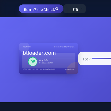
Run a Free Check
/ 100