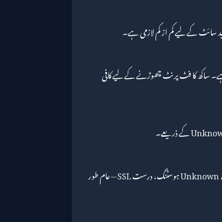
 5.6 سال سے عوامی DNS کو نظر آرہا ہے۔ ساکھ کا فٹ پرنٹ چھوڑنے کے لیے کافی
سے ملتا جلتا میٹا ڈیٹا والی سائٹس — 5.6 سال، Unknown ہوسٹنگ، درست SSL — عام طور