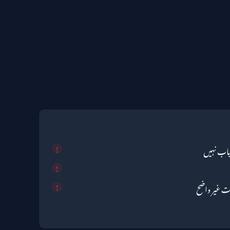
یاب نہیں
ت غیر واضح