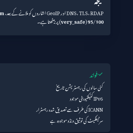
DNS، TLS، RDAP اور GeoIP اشاروں کو ملانے کے بعد،
om
95/100
(
very_safe
) پر بیٹھتا ہے۔
فوائد
کئی سالوں کی رجسٹریشن تاریخ
IPv6 کنیکٹیویٹی موجود
ICANN کی طرف سے تصدیق شدہ رجسٹرار
سرٹیفکیٹ کی توثیق ونڈو موجودہ ہے