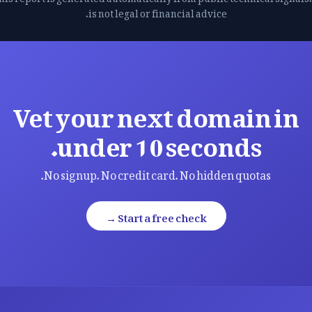
is not legal or financial advice.
Vet your next domain in
under 10 seconds.
No signup. No credit card. No hidden quotas.
Start a free check →