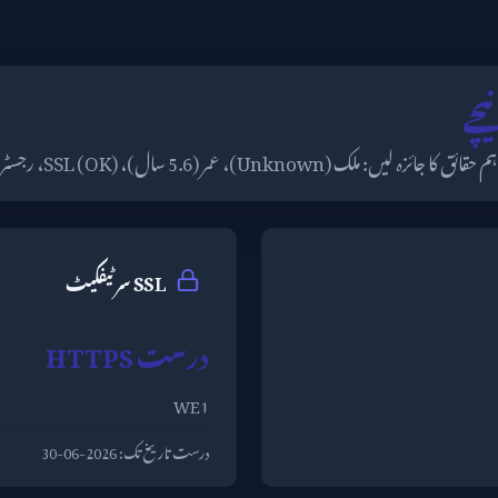
Unknow)، عمر (5.6 سال)، SSL (OK)، رجسٹرار (RegistryGate GmbH)۔
SSL سرٹیفکیٹ
درست HTTPS
WE1
درست تاریخ تک:
2026-06-30