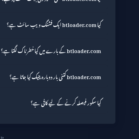
کیا btloader.com ایک فشنگ ویب سائٹ ہے؟
btloader.com کے بارے میں کیا خطرناک لگتا ہے؟
btloader.com کتنی بار دوبارہ چیک کیا جاتا ہے؟
کیا سکور فیصلہ کرنے کے لیے کافی ہے؟
It