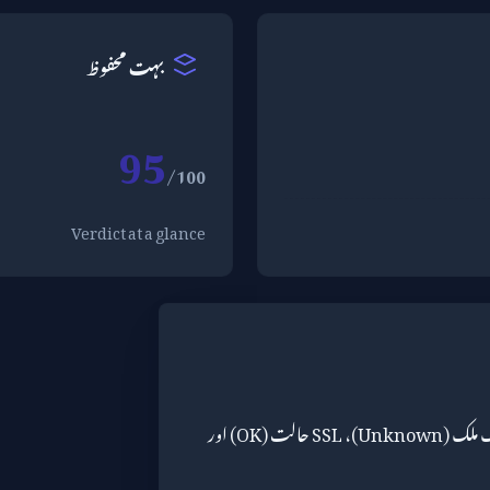
بہت محفوظ
95
/100
Verdict at a glance
کے اہم نکات ہیں ہوسٹنگ ملک (Unknown)، SSL حالت (OK) اور