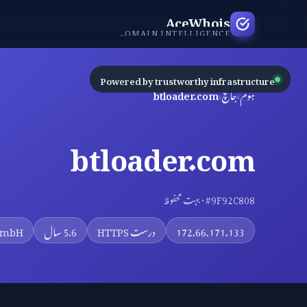
AceWhois
INDEPENDENT DOMAIN INTELLIGENCE
Powered by trustworthy infrastructure
ہوم
›
جانچ
›
btloader.com
btloader.com
#9F92C808 · بہت محفوظ
172.66.171.133
درست HTTPS
5.6 سال
 GmbH