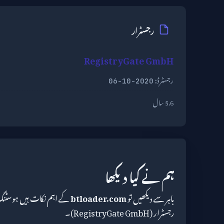
رجسٹرار
RegistryGate GmbH
رجسٹرڈ:
2020-10-06
5.6 سال
ہم نے کیا دیکھا
باہر سے دیکھیں تو
btloader.com
رجسٹرار (RegistryGate GmbH)۔