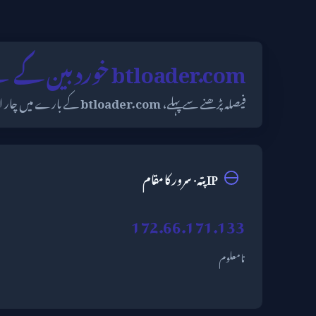
btloader.com خوردبین کے نیچے
فیصلہ پڑھنے سے پہلے،
btloader.com
کے بارے میں چار اہم حقائق کا جائزہ لیں: ملک (n
IP پتہ · سرور کا مقام
172.66.171.133
نامعلوم