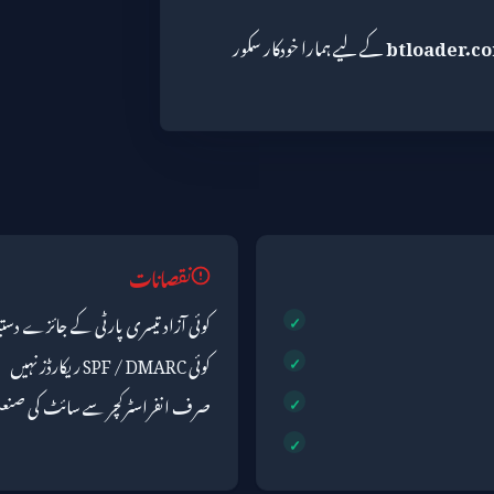
btloader.c
کے لیے ہمارا خودکار سکور
نقصانات
کوئی آزاد تیسری پارٹی کے جائزے دست
کوئی SPF / DMARC ریکارڈز نہیں
صرف انفراسٹرکچر سے سائٹ کی صنع