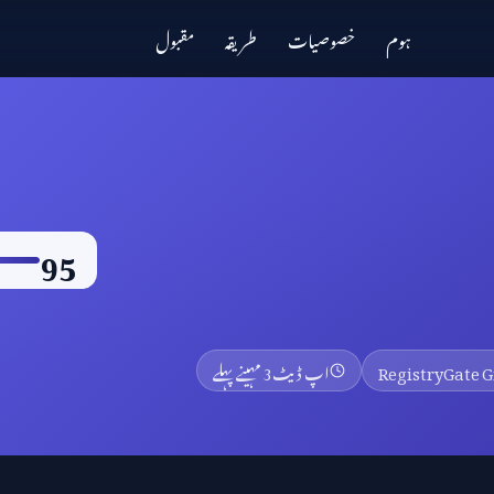
ہوم
خصوصیات
طریقہ
مقبول
95
RegistryGate
اپ ڈیٹ
3 مہینے پہلے