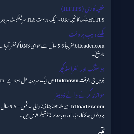
خفیہ کاری (HTTPS)
HTTPS چیک کا نتیجہ: OK۔ ایک درست TLS سرٹیفکیٹ ہر جدید سائٹ کے لیے کم از کم لازمی ہے۔
کھلے ویب پر وقت
btloader.com تقریباً
تاریخ۔
ہوسٹنگ اور انفراسٹرکچر
ڈومین فی الوقت
Unknown
میں ایک سرور پر حل ہوتا ہے، Unknown کے ذریعے۔
موازنہ کرنے والے ڈومینز
btloader.com
پر دونوں جائز کاروبار اور دوبارہ برانڈڈ شیلز شامل ہیں۔
نتیجہ