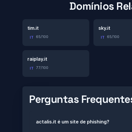
Domínios Re
tim.it
sky.it
65/100
65/100
IT
IT
raiplay.it
77/100
IT
Perguntas Frequente
actalis.it é um site de phishing?