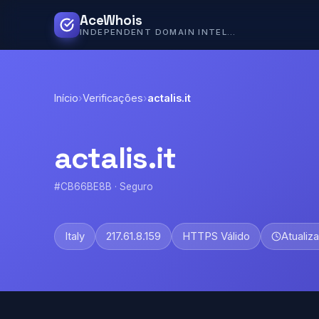
AceWhois
INDEPENDENT DOMAIN INTELLIGENCE
Início
›
Verificações
›
actalis.it
actalis.it
#CB66BE8B · Seguro
Italy
217.61.8.159
HTTPS Válido
Atualiz