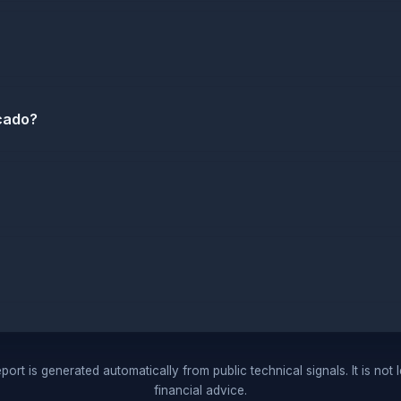
icado?
port is generated automatically from public technical signals. It is not 
financial advice.