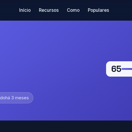
Início
Recursos
Como
Populares
65
ado
há 3 meses