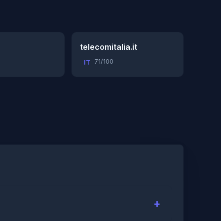
telecomitalia.it
71/100
IT