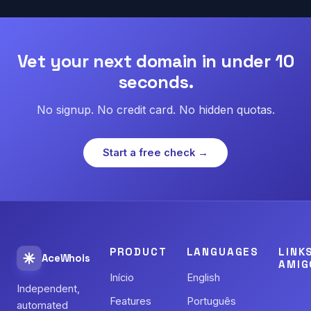
Vet your next domain in under 10
seconds.
No signup. No credit card. No hidden quotas.
Start a free check →
PRODUCT
LANGUAGES
LINK
AceWhois
AMIG
Início
English
Independent,
Features
Português
automated