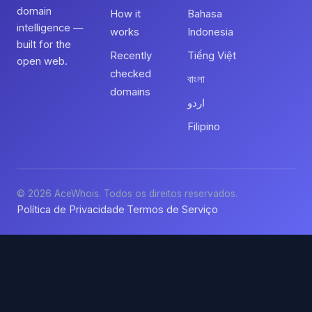
domain
How it
Bahasa
intelligence —
works
Indonesia
built for the
Recently
Tiếng Việt
open web.
checked
বাংলা
domains
اردو
Filipino
© 2026 AceWhois. Todos os direitos reservados.
Política de Privacidade
Termos de Serviço
·