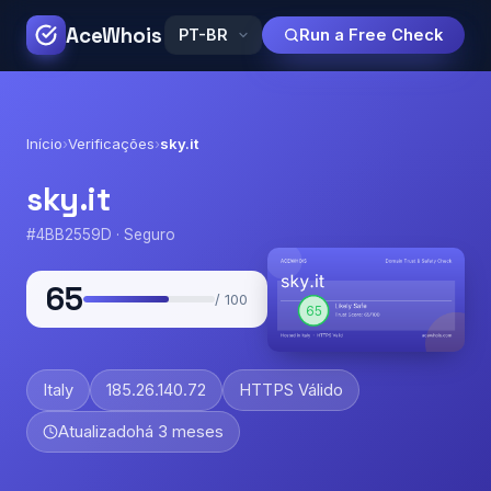
AceWhois
Run a Free Check
Início
›
Verificações
›
sky.it
sky.it
#4BB2559D · Seguro
65
/ 100
Italy
185.26.140.72
HTTPS Válido
Atualizado
há 3 meses