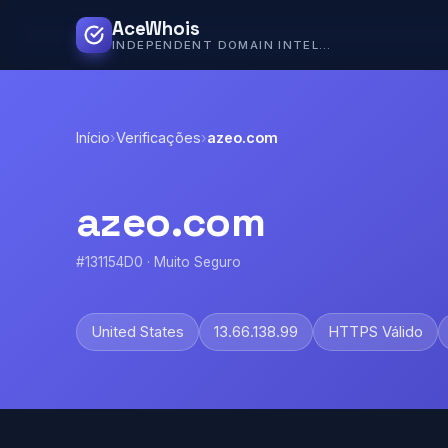
AceWhois
INDEPENDENT DOMAIN INTELLIGENCE
Início
›
Verificações
›
azeo.com
azeo.com
#131154D0 · Muito Seguro
United States
13.66.138.99
HTTPS Válido