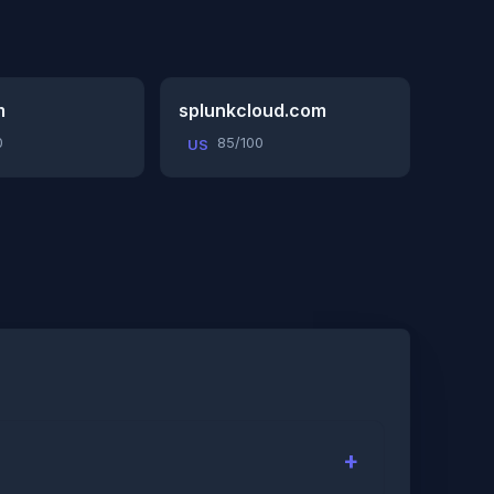
m
splunkcloud.com
0
85/100
US