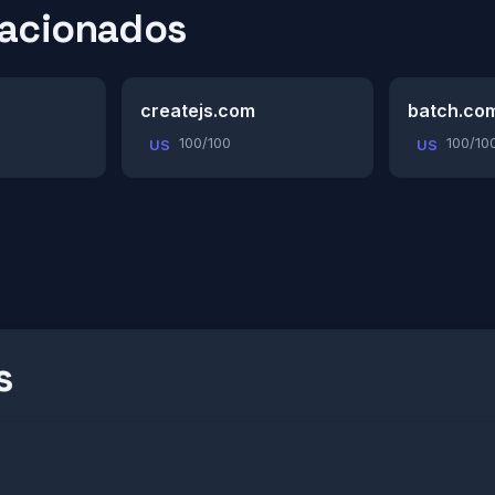
lacionados
createjs.com
batch.co
100/100
100/10
US
US
s