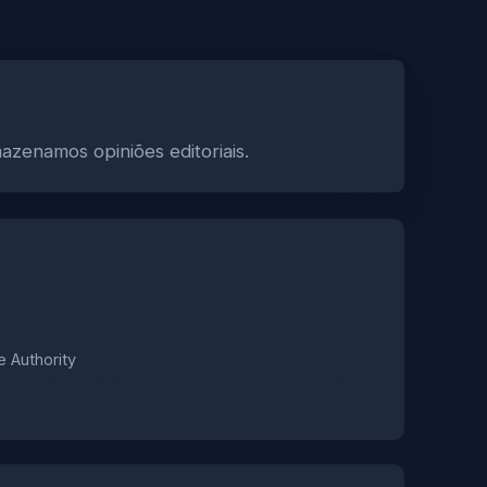
azenamos opiniões editoriais.
e Authority