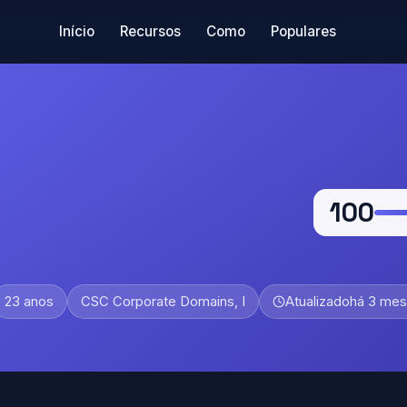
Início
Recursos
Como
Populares
100
23 anos
CSC Corporate Domains, I
Atualizado
há 3 me