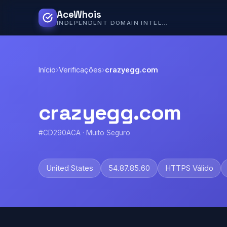
AceWhois
INDEPENDENT DOMAIN INTELLIGENCE
Início
›
Verificações
›
crazyegg.com
crazyegg.com
#CD290ACA · Muito Seguro
United States
54.87.85.60
HTTPS Válido