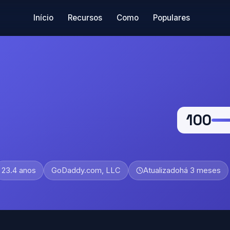
Início
Recursos
Como
Populares
100
23.4 anos
GoDaddy.com, LLC
Atualizado
há 3 meses