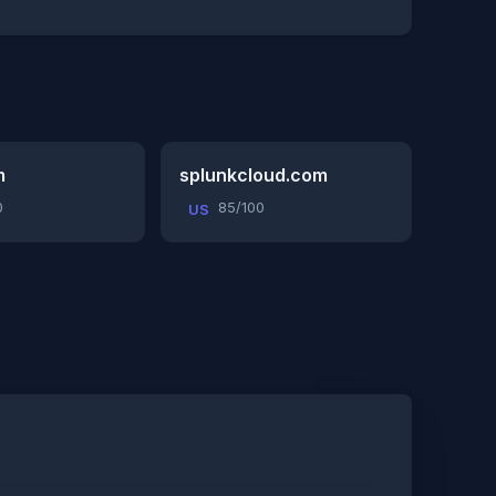
m
splunkcloud.com
0
85/100
US