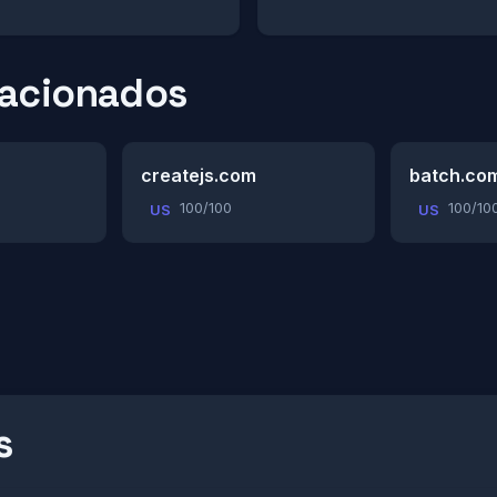
lacionados
createjs.com
batch.co
100/100
100/10
US
US
s