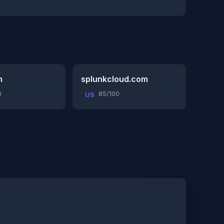
m
splunkcloud.com
0
85/100
US