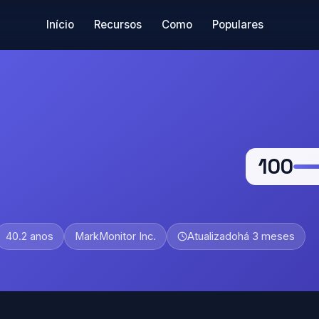
Início
Recursos
Como
Populares
100
40.2 anos
MarkMonitor Inc.
Atualizado
há 3 meses