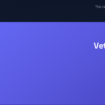
This re
Ve