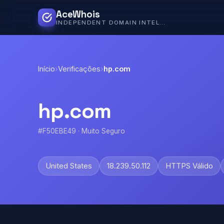
AceWhois
INDEPENDENT DOMAIN INTELLIGENCE
Início
›
Verificações
›
hp.com
hp.com
#F50EBE49 · Muito Seguro
United States
18.239.50.112
HTTPS Válido