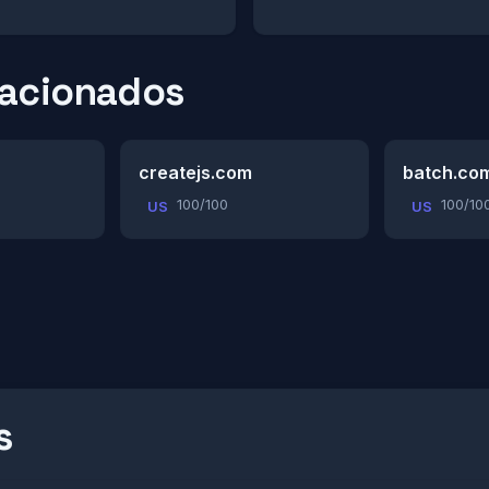
lacionados
createjs.com
batch.co
100/100
100/10
US
US
s