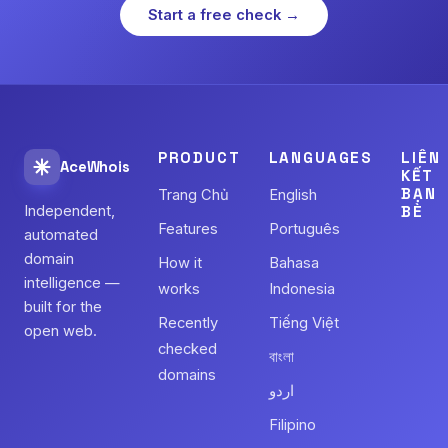
Start a free check →
PRODUCT
LANGUAGES
LIÊN
AceWhois
KẾT
BẠN
Trang Chủ
English
Independent,
BÈ
Features
Português
automated
domain
How it
Bahasa
intelligence —
works
Indonesia
built for the
Recently
Tiếng Việt
open web.
checked
বাংলা
domains
اردو
Filipino