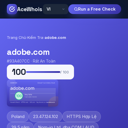
AceWhois
Run a Free Check
Trang Chủ
›
Kiểm Tra
›
adobe.com
adobe.com
#93A407CC · Rất An Toàn
100
/ 100
Poland
23.47.124.102
HTTPS Hợp Lệ
39.5 năm
Nom-iq Ltd. dba COM LAUD