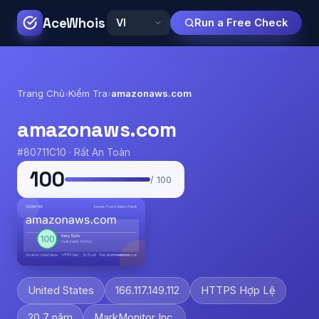
AceWhois
Run a Free Check
Trang Chủ
›
Kiểm Tra
›
amazonaws.com
amazonaws.com
#80711C10 · Rất An Toàn
100
/ 100
United States
166.117.149.112
HTTPS Hợp Lệ
20.7 năm
MarkMonitor Inc.