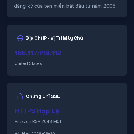
đăng ký của tên miền bắt đầu từ năm 2005.
Địa Chỉ IP · Vị Trí Máy Chủ
166.117.149.112
United States
Chứng Chỉ SSL
HTTPS Hợp Lệ
Amazon RSA 2048 M01
Hết Hạn:
2026-09-30