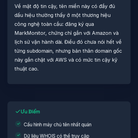
Về mặt độ tin cậy, tên miền này có đầy đủ
dấu hiệu thường thấy ở một thương hiệu
công nghệ toàn cầu: đăng ký qua
MarkMonitor, chứng chỉ gắn với Amazon và
lịch sử vận hành dài. Điều đó chưa nói hết về
từng subdomain, nhưng bản thân domain gốc
này gắn chặt với AWS và có mức tin cậy kỹ
thuật cao.
Ưu Điểm
Cấu hình máy chủ tên nhất quán
Dữ liệu WHOIS có thể truy cập