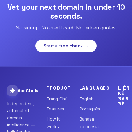
Vet your next domain in under 10
seconds.
No signup. No credit card. No hidden quotas.
Start a free check →
PRODUCT
LANGUAGES
LIÊN
AceWhois
KẾT
BẠN
Trang Chủ
English
Independent,
BÈ
Features
Português
automated
domain
How it
Bahasa
intelligence —
works
Indonesia