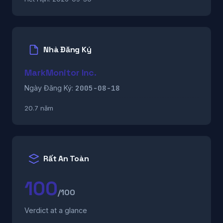
Nhà Đăng Ký
MarkMonitor Inc.
2005-08-18
Ngày Đăng Ký:
20.7 năm
Rất An Toàn
100
/100
Verdict at a glance