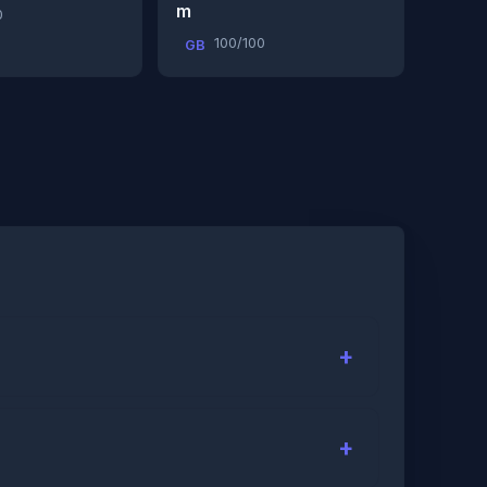
m
0
100/100
GB