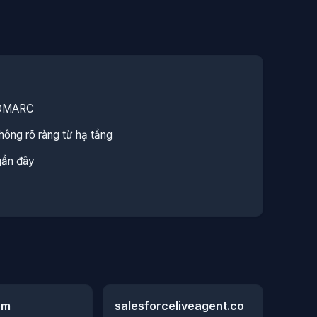
 DMARC
ông rõ ràng từ hạ tầng
gần đây
om
salesforceliveagent.co