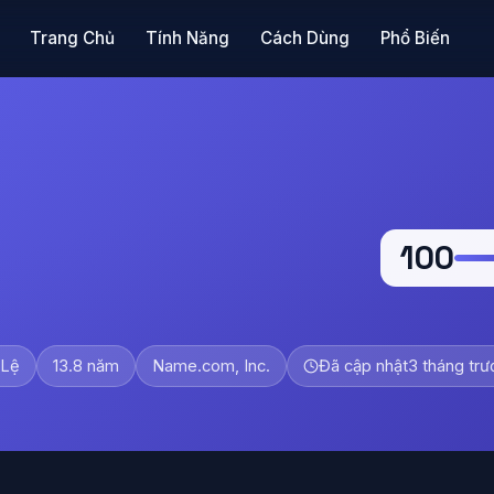
Trang Chủ
Tính Năng
Cách Dùng
Phổ Biến
100
 Lệ
13.8 năm
Name.com, Inc.
Đã cập nhật
3 tháng trư