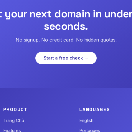
t your next domain in under
seconds.
No signup. No credit card. No hidden quotas.
Start a free check →
PRODUCT
LANGUAGES
Trang Chủ
English
Features
Português