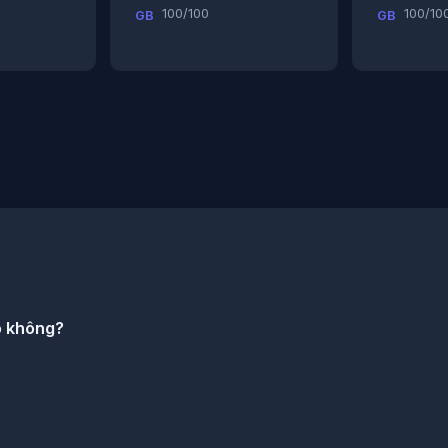
100/100
100/10
GB
GB
o không?