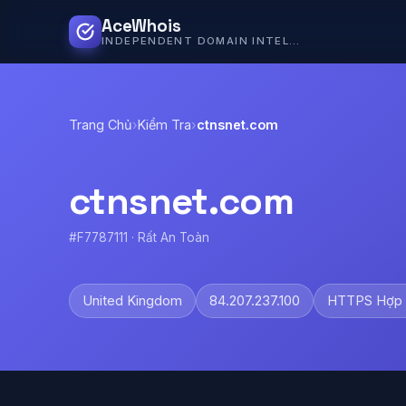
AceWhois
INDEPENDENT DOMAIN INTELLIGENCE
Trang Chủ
›
Kiểm Tra
›
ctnsnet.com
ctnsnet.com
#F7787111 · Rất An Toàn
United Kingdom
84.207.237.100
HTTPS Hợp