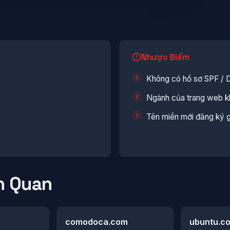
Nhược Điểm
Không có hồ sơ SPF /
Ngành của trang web kh
Tên miền mới đăng ký 
n Quan
comodoca.com
ubuntu.c