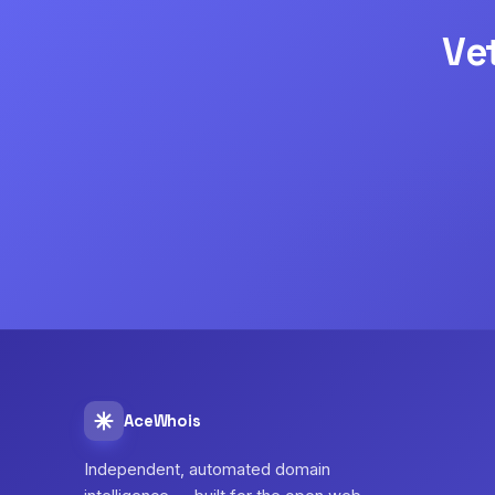
Ve
AceWhois
Independent, automated domain