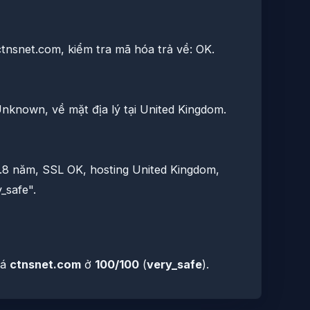
ctnsnet.com, kiểm tra mã hóa trả về: OK.
known, về mặt địa lý tại United Kingdom.
3.8 năm, SSL OK, hosting United Kingdom,
_safe".
iá
ctnsnet.com
ở
100/100
(
very_safe
).