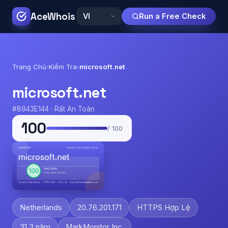
AceWhois
Run a Free Check
Trang Chủ
›
Kiểm Tra
›
microsoft.net
microsoft.net
#8943E144 · Rất An Toàn
100
/ 100
Netherlands
20.76.201.171
HTTPS Hợp Lệ
31.3 năm
MarkMonitor Inc.