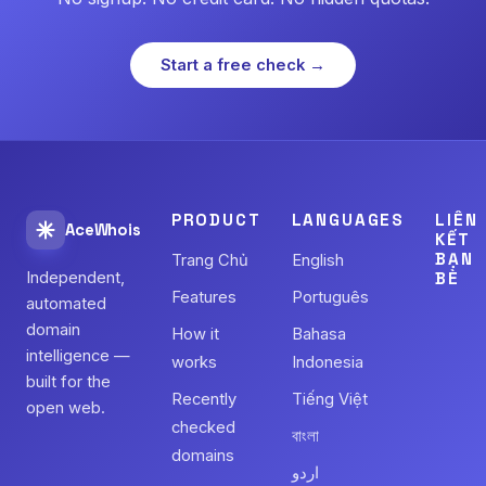
Start a free check →
PRODUCT
LANGUAGES
LIÊN
AceWhois
KẾT
BẠN
Trang Chủ
English
Independent,
BÈ
Features
Português
automated
domain
How it
Bahasa
intelligence —
works
Indonesia
built for the
Recently
Tiếng Việt
open web.
checked
বাংলা
domains
اردو