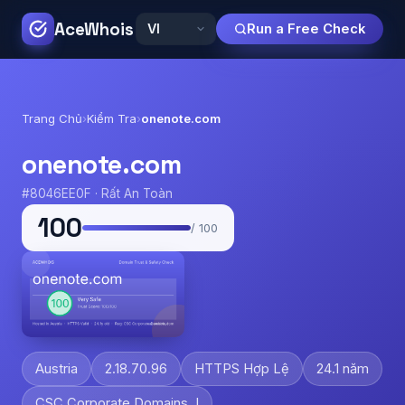
AceWhois
Run a Free Check
Trang Chủ
›
Kiểm Tra
›
onenote.com
onenote.com
#8046EE0F · Rất An Toàn
100
/ 100
Austria
2.18.70.96
HTTPS Hợp Lệ
24.1 năm
CSC Corporate Domains, I