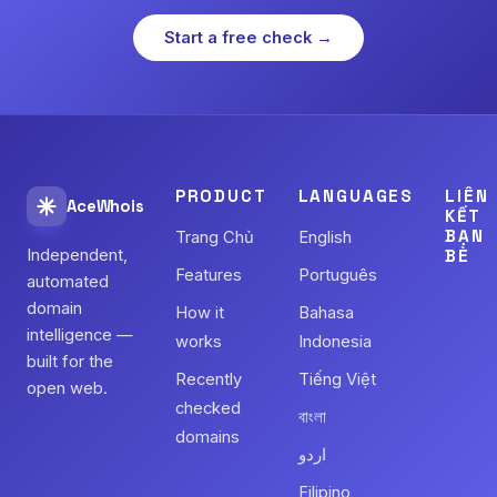
Start a free check →
PRODUCT
LANGUAGES
LIÊN
AceWhois
KẾT
BẠN
Trang Chủ
English
Independent,
BÈ
Features
Português
automated
domain
How it
Bahasa
intelligence —
works
Indonesia
built for the
Recently
Tiếng Việt
open web.
checked
বাংলা
domains
اردو
Filipino