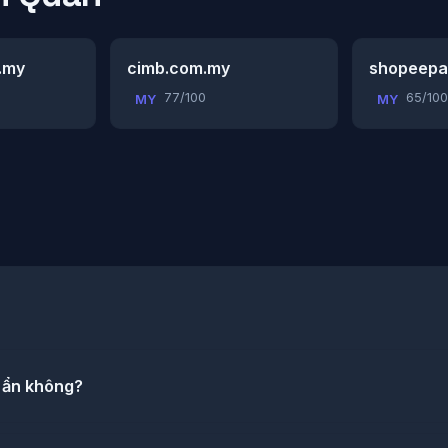
m.my
cimb.com.my
shopeepa
77/100
65/100
MY
MY
 ẩn không?