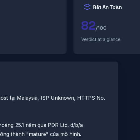
Rất An Toàn
82
/100
Verdict at a glance
 host tại Malaysia, ISP Unknown, HTTPS No.
oảng 25.1 năm qua PDR Ltd. d/b/a
ởng thành "mature" của mô hình.