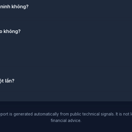
 ninh không?
ảo không?
ột lần?
port is generated automatically from public technical signals. It is not 
financial advice.