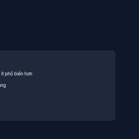
ít phổ biến hơn
áng