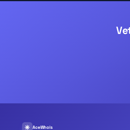
Ve
AceWhois