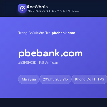
AceWhois
INDEPENDENT DOMAIN INTELLIGENCE
Trang Chủ
›
Kiểm Tra
›
pbebank.com
pbebank.com
#53F8F03D · Rất An Toàn
Malaysia
203.115.208.215
Không Có HTTPS