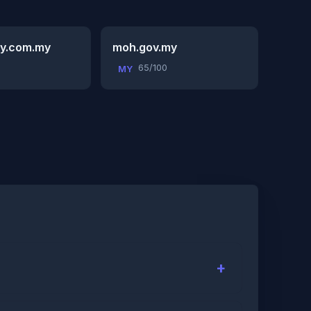
y.com.my
moh.gov.my
65/100
MY