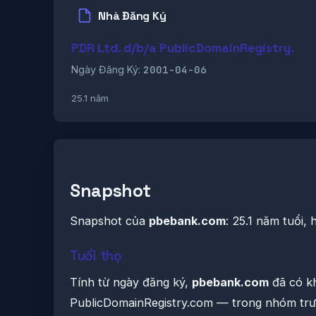
Nhà Đăng Ký
PDR Ltd. d/b/a PublicDomainRegistry.
2001-04-06
Ngày Đăng Ký:
25.1 năm
Snapshot
Snapshot của
pbebank.com
: 25.1 năm tuổi,
Tuổi thọ
Tính từ ngày đăng ký,
pbebank.com
đã có kh
PublicDomainRegistry.com — trong nhóm trư