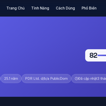
Trang Chủ
Tính Năng
Cách Dùng
Phổ Biến
82
25.1 năm
PDR Ltd. d/b/a PublicDom
Đã cập nhật
3 thá