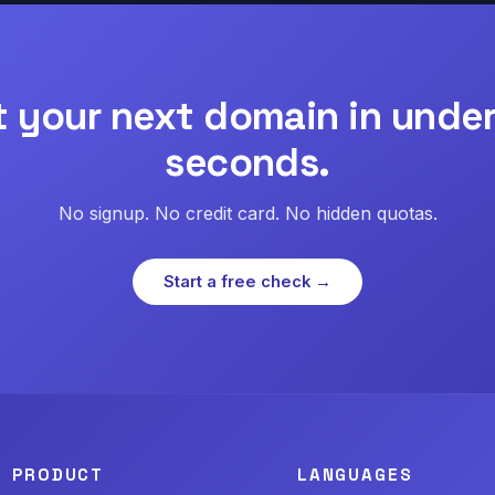
t your next domain in under
seconds.
No signup. No credit card. No hidden quotas.
Start a free check →
PRODUCT
LANGUAGES