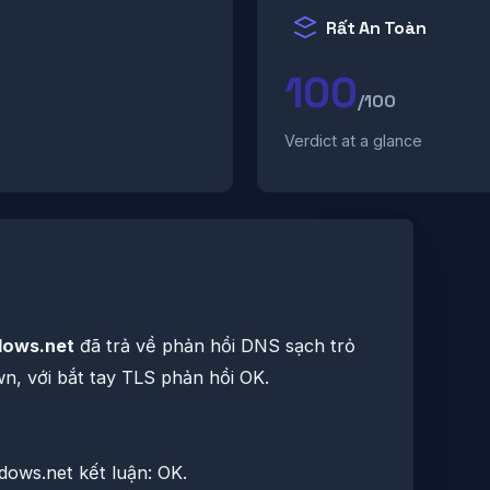
Rất An Toàn
100
/100
Verdict at a glance
dows.net
đã trả về phản hồi DNS sạch trỏ
n, với bắt tay TLS phản hồi OK.
ows.net kết luận: OK.