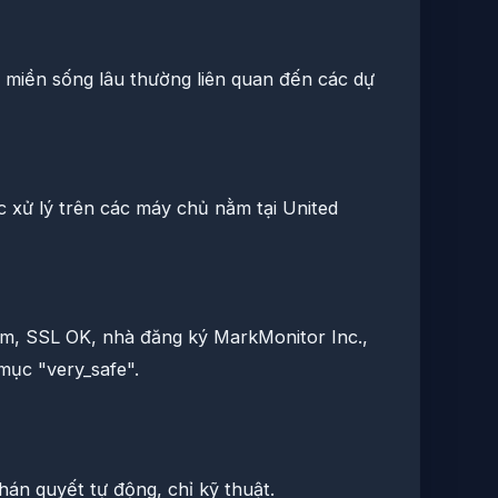
 miền sống lâu thường liên quan đến các dự
 xử lý trên các máy chủ nằm tại United
ăm, SSL OK, nhà đăng ký MarkMonitor Inc.,
mục "very_safe".
phán quyết tự động, chỉ kỹ thuật.