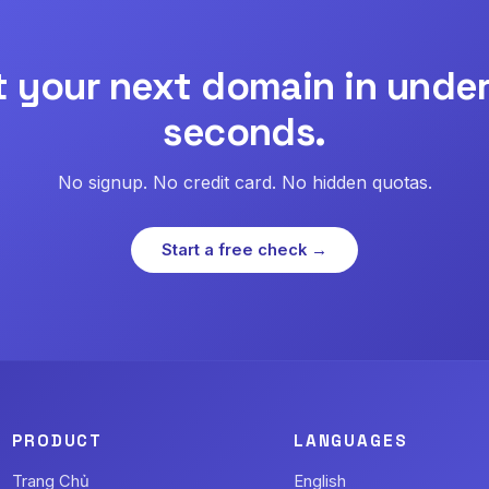
t your next domain in under
seconds.
No signup. No credit card. No hidden quotas.
Start a free check →
PRODUCT
LANGUAGES
Trang Chủ
English