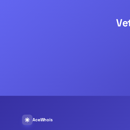
Ve
AceWhois