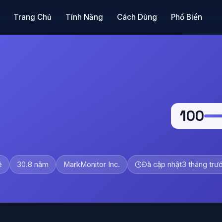
Trang Chủ
Tính Năng
Cách Dùng
Phổ Biến
100
ệ
30.8 năm
MarkMonitor Inc.
Đã cập nhật
3 tháng trư