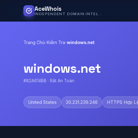
AceWhois
INDEPENDENT DOMAIN INTELLIGENCE
Trang Chủ
›
Kiểm Tra
›
windows.net
windows.net
#82A614BB · Rất An Toàn
United States
20.231.239.246
HTTPS Hợp L