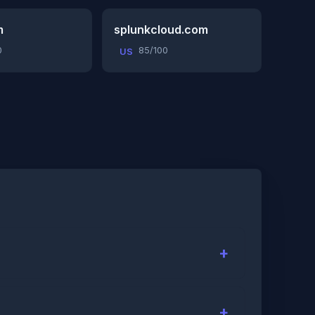
m
splunkcloud.com
0
85/100
US