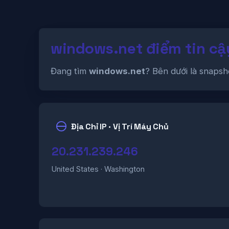
windows.net điểm tin cậ
Đang tìm
windows.net
? Bên dưới là snapsh
Địa Chỉ IP · Vị Trí Máy Chủ
20.231.239.246
United States · Washington