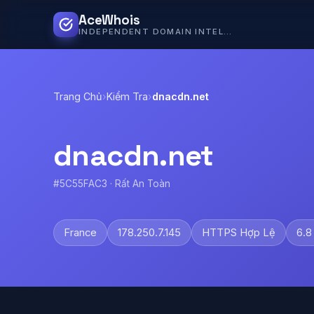
AceWhois
INDEPENDENT DOMAIN INTELLIGENCE
Trang Chủ
›
Kiểm Tra
›
dnacdn.net
dnacdn.net
#5C55FAC3 · Rất An Toàn
France
178.250.7.145
HTTPS Hợp Lệ
6.8