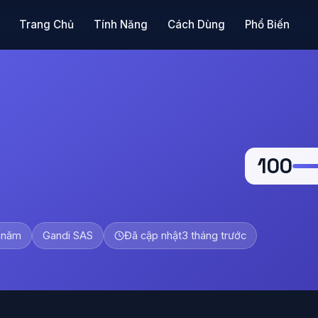
Trang Chủ
Tính Năng
Cách Dùng
Phổ Biến
100
 năm
Gandi SAS
Đã cập nhật
3 tháng trước