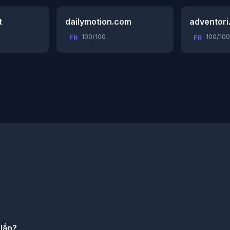
t
dailymotion.com
adventori
100/100
100/100
FR
FR
 lần?