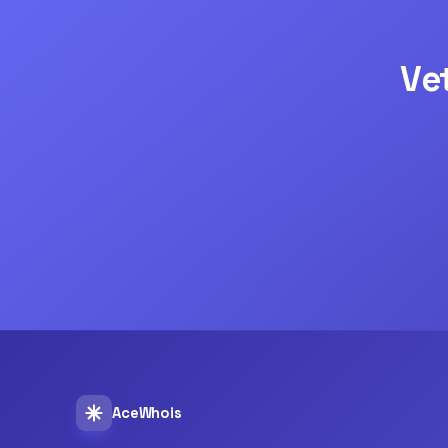
Ve
AceWhois