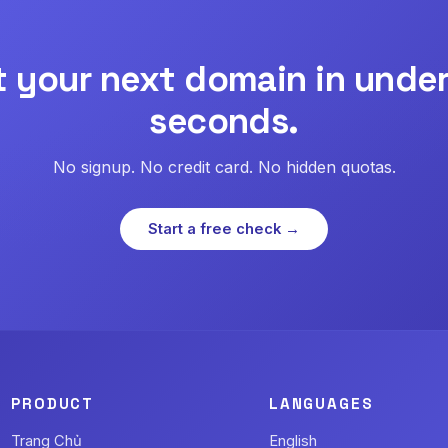
t your next domain in under
seconds.
No signup. No credit card. No hidden quotas.
Start a free check →
PRODUCT
LANGUAGES
Trang Chủ
English