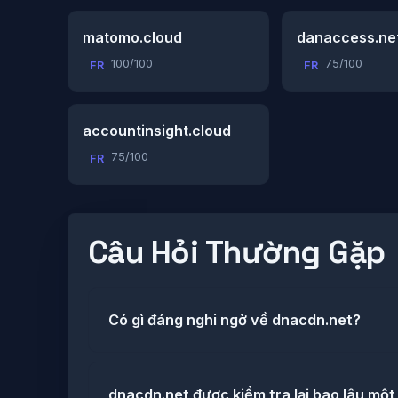
matomo.cloud
danaccess.ne
100/100
75/100
FR
FR
accountinsight.cloud
75/100
FR
Câu Hỏi Thường Gặp
Có gì đáng nghi ngờ về dnacdn.net?
dnacdn.net được kiểm tra lại bao lâu một