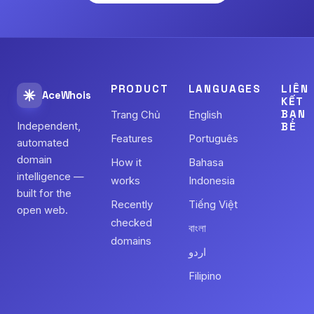
PRODUCT
LANGUAGES
LIÊN
AceWhois
KẾT
BẠN
Trang Chủ
English
Independent,
BÈ
Features
Português
automated
domain
How it
Bahasa
intelligence —
works
Indonesia
built for the
Recently
Tiếng Việt
open web.
checked
বাংলা
domains
اردو
Filipino