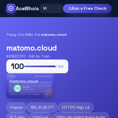
AceWhois
Run a Free Check
Trang Chủ
›
Kiểm Tra
›
matomo.cloud
matomo.cloud
#418ED7FD · Rất An Toàn
100
/ 100
France
185.31.40.177
HTTPS Hợp Lệ
8.7 năm
OVH sas
Đã cập nhật
3 tháng trước